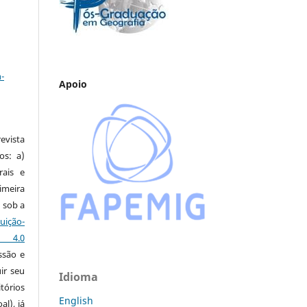
a
-
Apoio
vista
os: a)
rais e
imeira
 sob a
ção-
s 4.0
ssão e
ir seu
Idioma
tórios
English
al), já