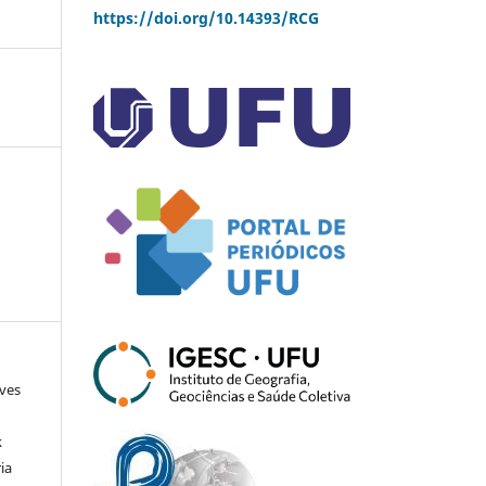
https://doi.org/10.14393/RCG
lves
a
k
ia