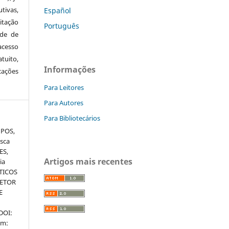
tivas,
Español
itação
Português
ude de
cesso
tuito,
Informações
cações
Para Leitores
Para Autores
Para Bibliotecários
MPOS,
isca
ES,
Artigos mais recentes
ia
STICOS
SETOR
E
 DOI:
em: