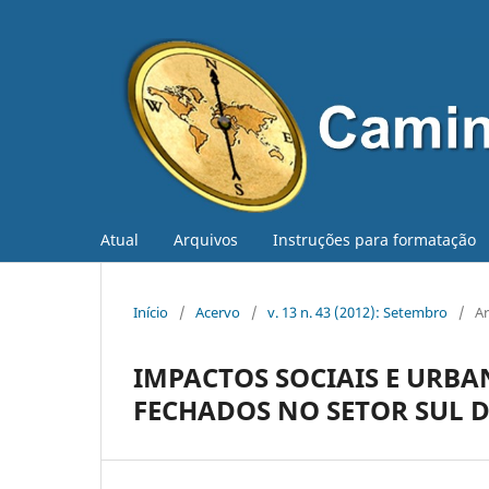
Atual
Arquivos
Instruções para formatação
Início
/
Acervo
/
v. 13 n. 43 (2012): Setembro
/
Ar
IMPACTOS SOCIAIS E URB
FECHADOS NO SETOR SUL D