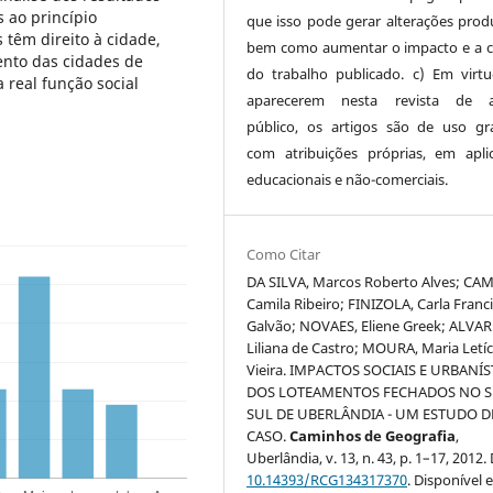
 ao princípio
que isso pode gerar alterações produ
 têm direito à cidade,
bem como aumentar o impacto e a c
ento das cidades de
do trabalho publicado. c) Em virt
 real função social
aparecerem nesta revista de a
público, os artigos são de uso gra
com atribuições próprias, em apli
educacionais e não-comerciais.
Como Citar
DA SILVA, Marcos Roberto Alves; CA
Camila Ribeiro; FINIZOLA, Carla Franc
Galvão; NOVAES, Eliene Greek; ALVAR
Liliana de Castro; MOURA, Maria Letíc
Vieira. IMPACTOS SOCIAIS E URBANÍ
DOS LOTEAMENTOS FECHADOS NO 
SUL DE UBERLÂNDIA - UM ESTUDO D
CASO.
Caminhos de Geografia
,
Uberlândia, v. 13, n. 43, p. 1–17, 2012.
10.14393/RCG134317370
. Disponível 