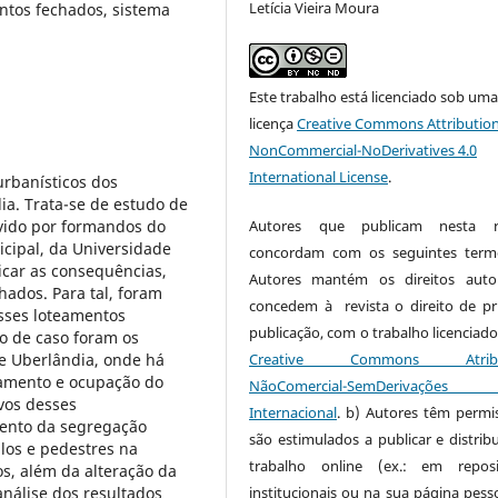
Letícia Vieira Moura
ntos fechados, sistema
Este trabalho está licenciado sob um
licença
Creative Commons Attribution
NonCommercial-NoDerivatives 4.0
International License
.
urbanísticos dos
a. Trata-se de estudo de
lvido por formandos do
Autores que publicam nesta re
cipal, da Universidade
concordam com os seguintes term
ficar as consequências,
Autores mantém os direitos auto
hados. Para tal, foram
concedem à revista o direito de pr
esses loteamentos
publicação, com o trabalho licenciado
do de caso foram os
de Uberlândia, onde há
Creative Commons Atribui
amento e ocupação do
NãoComercial-SemDerivaçõe
vos desses
Internacional
. b) Autores têm permi
ento da segregação
são estimulados a publicar e distribu
ulos e pedestres na
trabalho online (ex.: em reposi
os, além da alteração da
nálise dos resultados
institucionais ou na sua página pesso