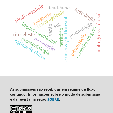
biodiversidade
tendências
hidrologia
censo agrícola
geografia
mato grosso do sul
conservação florestal
precipitação
impacto ambiental
sig
vazão
extensão do gelo
território
rio celeste
urbanização
geomorfologia
restauração
regime de chuva
As submissões são recebidas em regime de fluxo
contínuo. Informações sobre o modo de submissão
e da revista na seção
SOBRE
.