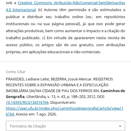
sob a
Creative Commons Atribuição-NãoComercial-SemDerivações
4.0 Internacional
. b) Autores têm permissão e são estimulados a
publicar e distribuir seu trabalho online (ex.: em repositórios
institucionais ou na sua página pessoal), já que isso pode gerar
alterações produtivas, bem como aumentar o impacto e a citação do
trabalho publicado. c) Em virtude de aparecerem nesta revista de
acesso público, os artigos são de uso gratuito, com atribuições
próprias, em aplicações educacionais e não-comerciais.
Como Citar
PRAXEDES, Lediane Leite; BEZERRA, Josué Alencar. REGISTROS
RECENTES SOBRE A EXPANSÃO URBANA E A ESPECULAÇÃO
IMOBILIÁRIA DA/NA CIDADE DE PAU DOS FERROS-RN.
Caminhos de
Geografia
, Uberlândia, v. 13, n. 43, p. 188–203, 2012. DOI:
10.14393/RCG134316764
. Disponível em:
https://seer.ufu.br/index.php/caminhosdegeografia/article/view/1
6764
. Acesso em: 7 ago. 2026.
Formatos de Citação