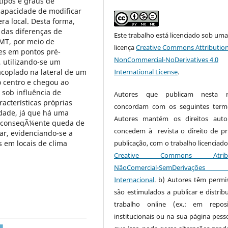
 tipos e graus de
capacidade de modificar
a local. Desta forma,
 das diferenças de
Este trabalho está licenciado sob um
MT, por meio de
licença
Creative Commons Attribution
es em pontos pré-
NonCommercial-NoDerivatives 4.0
, utilizando-se um
acoplado na lateral de um
International License
.
lo centro e chegou ao
 sob influência de
Autores que publicam nesta re
acterísticas próprias
concordam com os seguintes term
idade, já que há uma
Autores mantém os direitos auto
e conseqÃ¼ente queda de
concedem à revista o direito de pr
ar, evidenciando-se a
 em locais de clima
publicação, com o trabalho licenciado
Creative Commons Atribui
NãoComercial-SemDerivaçõe
Internacional
. b) Autores têm permi
são estimulados a publicar e distribu
trabalho online (ex.: em reposi
institucionais ou na sua página pesso