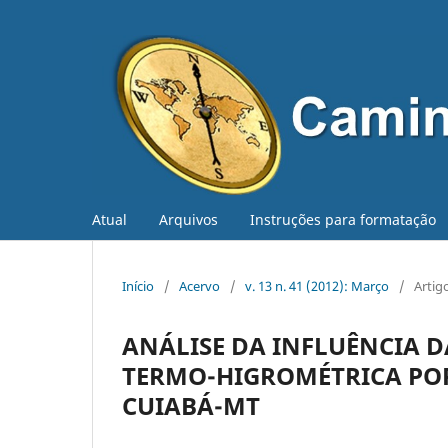
Atual
Arquivos
Instruções para formatação
Início
/
Acervo
/
v. 13 n. 41 (2012): Março
/
Artig
ANÁLISE DA INFLUÊNCIA 
TERMO-HIGROMÉTRICA PO
CUIABÁ-MT