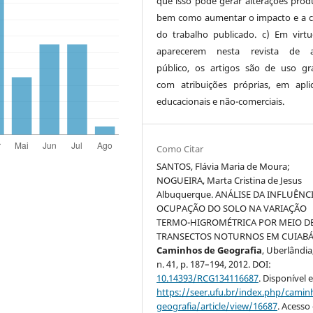
que isso pode gerar alterações produ
bem como aumentar o impacto e a c
do trabalho publicado. c) Em virt
aparecerem nesta revista de a
público, os artigos são de uso gra
com atribuições próprias, em apli
educacionais e não-comerciais.
Como Citar
SANTOS, Flávia Maria de Moura;
NOGUEIRA, Marta Cristina de Jesus
Albuquerque. ANÁLISE DA INFLUÊNC
OCUPAÇÃO DO SOLO NA VARIAÇÃO
TERMO-HIGROMÉTRICA POR MEIO D
TRANSECTOS NOTURNOS EM CUIABÁ
Caminhos de Geografia
, Uberlândia,
n. 41, p. 187–194, 2012. DOI:
10.14393/RCG134116687
. Disponível 
https://seer.ufu.br/index.php/cami
geografia/article/view/16687
. Acesso