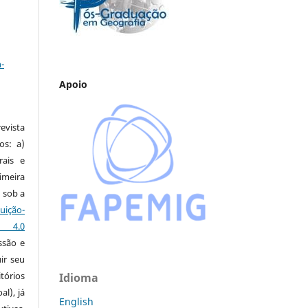
a
-
Apoio
vista
os: a)
rais e
imeira
 sob a
ção-
s 4.0
ssão e
ir seu
tórios
Idioma
al), já
English