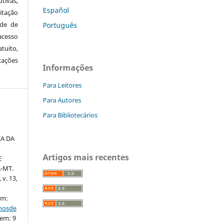
tivas,
Español
itação
ude de
Português
cesso
tuito,
cações
Informações
Para Leitores
Para Autores
Para Bibliotecários
IA DA
Artigos mais recentes
E
-MT.
 v. 13,
em:
nhosde
 em: 9