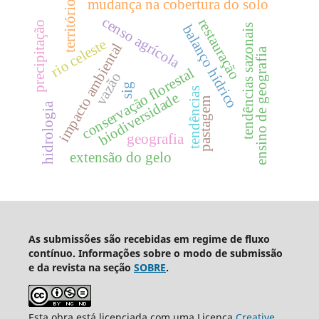
mudança na cobertura do solo
território
censo agrícola
restauração
precipitação
balanço hídrico
tendências sazonais
rio celeste
impacto ambiental
ensino de geografia
conservação florestal
vazão
sig
tendências
biodiversidade
pastagem
hidrologia
geografia
extensão do gelo
As submissões são recebidas em regime de fluxo
contínuo. Informações sobre o modo de submissão
e da revista na seção
SOBRE
.
Esta obra está licenciada com uma Licença
Creative