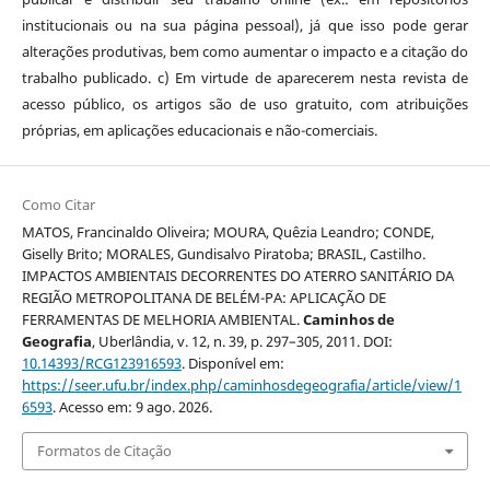
institucionais ou na sua página pessoal), já que isso pode gerar
alterações produtivas, bem como aumentar o impacto e a citação do
trabalho publicado. c) Em virtude de aparecerem nesta revista de
acesso público, os artigos são de uso gratuito, com atribuições
próprias, em aplicações educacionais e não-comerciais.
Como Citar
MATOS, Francinaldo Oliveira; MOURA, Quêzia Leandro; CONDE,
Giselly Brito; MORALES, Gundisalvo Piratoba; BRASIL, Castilho.
IMPACTOS AMBIENTAIS DECORRENTES DO ATERRO SANITÁRIO DA
REGIÃO METROPOLITANA DE BELÉM-PA: APLICAÇÃO DE
FERRAMENTAS DE MELHORIA AMBIENTAL.
Caminhos de
Geografia
, Uberlândia, v. 12, n. 39, p. 297–305, 2011. DOI:
10.14393/RCG123916593
. Disponível em:
https://seer.ufu.br/index.php/caminhosdegeografia/article/view/1
6593
. Acesso em: 9 ago. 2026.
Formatos de Citação