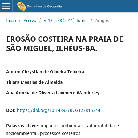
Início
/
Acervo
/
v. 12 n. 38 (2011): Junho
/
Artigos
EROSÃO COSTEIRA NA PRAIA DE
SÃO MIGUEL, ILHÉUS-BA.
Amom Chrystian de Oliveira Teixeira
Thiara Messias de Almeida
Ana Amélia de Oliveira Lavenère-Wanderley
DOI:
https://doi.org/10.14393/RCG123816344
Palavras-chave:
impactos ambientais, vulnerabilidade
socioambiental, processos costeiros