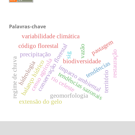
Palavras-chave
variabilidade climática
pastagem
código florestal
conservação florestal
vazão
restauração
precipitação
sig
regime de chuva
censo agrícola
biodiversidade
balanço hídrico
hidrologia
tendências
impacto ambiental
território
tendências sazonais
rio celeste
geomorfologia
extensão do gelo