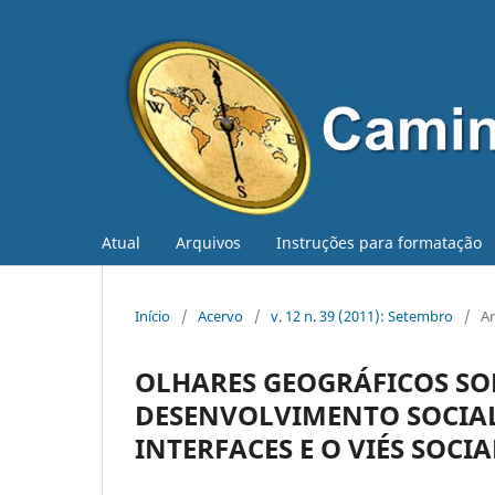
Atual
Arquivos
Instruções para formatação
Início
/
Acervo
/
v. 12 n. 39 (2011): Setembro
/
Ar
OLHARES GEOGRÁFICOS SO
DESENVOLVIMENTO SOCIAL
INTERFACES E O VIÉS SOCI