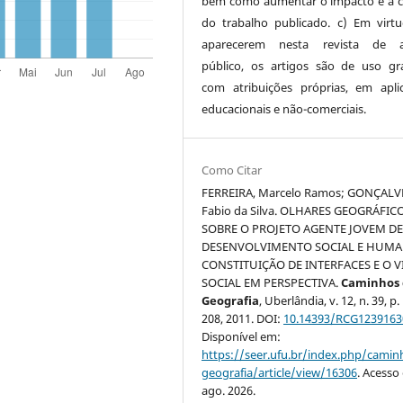
bem como aumentar o impacto e a c
do trabalho publicado. c) Em virt
aparecerem nesta revista de a
público, os artigos são de uso gra
com atribuições próprias, em apli
educacionais e não-comerciais.
Como Citar
FERREIRA, Marcelo Ramos; GONÇALV
Fabio da Silva. OLHARES GEOGRÁFIC
SOBRE O PROJETO AGENTE JOVEM D
DESENVOLVIMENTO SOCIAL E HUMA
CONSTITUIÇÃO DE INTERFACES E O V
SOCIAL EM PERSPECTIVA.
Caminhos 
Geografia
, Uberlândia, v. 12, n. 39, p
208, 2011. DOI:
10.14393/RCG1239163
Disponível em:
https://seer.ufu.br/index.php/cami
geografia/article/view/16306
. Acesso
ago. 2026.