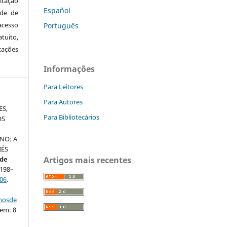
itação
Español
ude de
cesso
Português
tuito,
cações
Informações
Para Leitores
Para Autores
ES,
Para Bibliotecários
OS
E
NO: A
IÉS
de
Artigos mais recentes
. 198–
06
.
nhosde
 em: 8