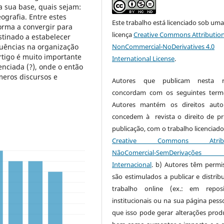
a sua base, quais sejam:
ografia. Entre estes
Este trabalho está licenciado sob um
forma a convergir para
licença
Creative Commons Attribution
stinado a estabelecer
luências na organização
NonCommercial-NoDerivatives 4.0
rtigo é muito importante
International License
.
nciada (?), onde o então
meros discursos e
Autores que publicam nesta re
concordam com os seguintes term
Autores mantém os direitos auto
concedem à revista o direito de pr
publicação, com o trabalho licenciado
Creative Commons Atribui
NãoComercial-SemDerivaçõe
Internacional
. b) Autores têm permi
são estimulados a publicar e distribu
trabalho online (ex.: em reposi
institucionais ou na sua página pesso
que isso pode gerar alterações produ