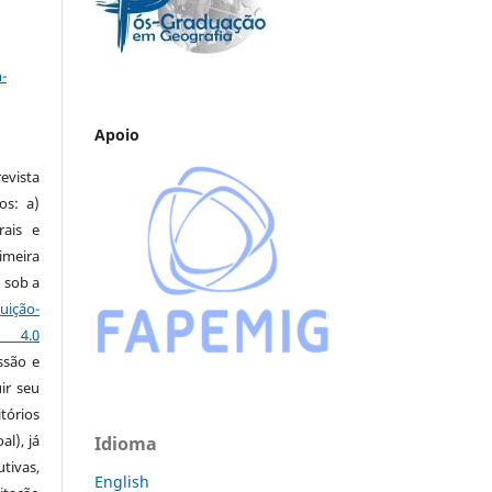
a
-
Apoio
vista
os: a)
rais e
imeira
 sob a
ção-
s 4.0
ssão e
ir seu
tórios
al), já
Idioma
tivas,
English