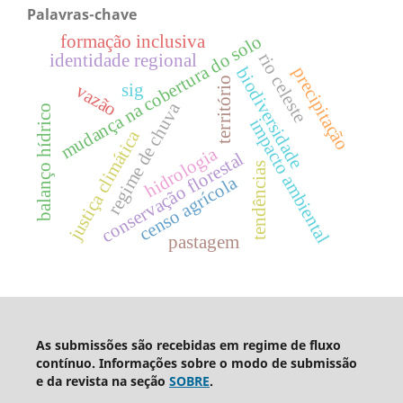
Palavras-chave
mudança na cobertura do solo
formação inclusiva
rio celeste
identidade regional
precipitação
biodiversidade
território
sig
vazão
regime de chuva
balanço hídrico
impacto ambiental
justiça climática
hidrologia
conservação florestal
tendências
censo agrícola
pastagem
As submissões são recebidas em regime de fluxo
contínuo. Informações sobre o modo de submissão
e da revista na seção
SOBRE
.