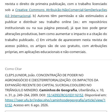
revista o direito de primeira publicação, com o trabalho licenciado
sob a
Creative Commons Atribuição-NãoComercial-SemDerivações
4.0 Internacional
. b) Autores têm permissão e são estimulados a
publicar e distribuir seu trabalho online (ex.: em repositórios
institucionais ou na sua página pessoal), já que isso pode gerar
alterações produtivas, bem como aumentar o impacto e a citação do
trabalho publicado. c) Em virtude de aparecerem nesta revista de
acesso público, os artigos são de uso gratuito, com atribuições
próprias, em aplicações educacionais e não-comerciais.
Como Citar
CLEPS JUNIOR, João. CONCENTRAÇÃO DE PODER NO
AGRONEGÓCIO E (DES)TERRITORIALIZAÇÃO: OS IMPACTOS DA
EXPANSÃO RECENTE DO CAPITAL SUCROALCOOLEIRO NO
TRIÂNGULO MINEIRO.
Caminhos de Geografia
, Uberlândia, v. 10,
n. 31, p. 249–264, 2009. DOI:
10.14393/RCG103116152
. Disponível em:
https://seer.ufu.br/index.php/caminhosdegeografia/article/view/1
6152
. Acesso em: 6 ago. 2026.