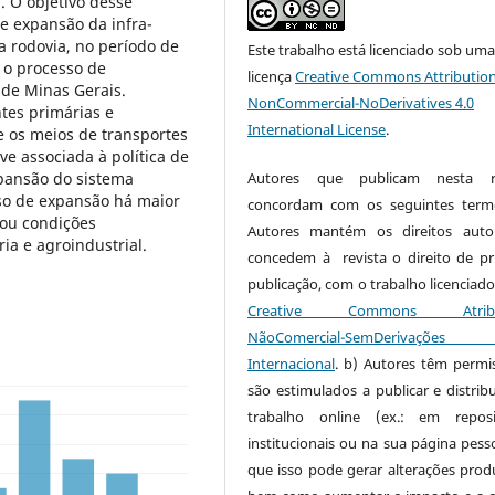
. O objetivo desse
e expansão da infra-
 a rodovia, no período de
Este trabalho está licenciado sob um
 o processo de
licença
Creative Commons Attribution
de Minas Gerais.
NonCommercial-NoDerivatives 4.0
ntes primárias e
International License
.
 os meios de transportes
ve associada à política de
pansão do sistema
Autores que publicam nesta re
sso de expansão há maior
concordam com os seguintes term
cou condições
Autores mantém os direitos auto
ia e agroindustrial.
concedem à revista o direito de pr
publicação, com o trabalho licenciado
Creative Commons Atribui
NãoComercial-SemDerivaçõe
Internacional
. b) Autores têm permi
são estimulados a publicar e distribu
trabalho online (ex.: em reposi
institucionais ou na sua página pesso
que isso pode gerar alterações produ