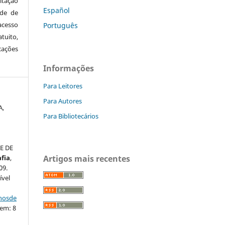
itação
Español
ude de
cesso
Português
tuito,
cações
Informações
Para Leitores
Para Autores
A,
Para Bibliotecários
E DE
fia
,
Artigos mais recentes
09.
ível
nhosde
 em: 8