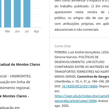
bem como aumentar o impacto e a c
do trabalho publicado. c) Em virt
aparecerem nesta revista de a
público, os artigos são de uso gra
com atribuições próprias, em apli
educacionais e não-comerciais.
Como Citar
PEREIRA, Luiz Andrei Gonçalves; LESS
Simone Narciso. POLÍTICAS DE
DESENVOLVIMENTO: UM ESTUDO
stadual de Montes Claros
COMPARADO ENTRE AS MATRIZES DE
TRANSPORTES TERRESTRES NO NORT
ocial - UNIMONTES.
MINAS GERAIS.
Caminhos de Geogra
Uberlândia, v. 10, n. 31, p. 184–194, 20
uação em linha de
DOI:
10.14393/RCG103116004
. Dispon
olvimento regional.
em:
e Montes Claros -
https://seer.ufu.br/index.php/cami
geografia/article/view/16004
. Acesso
ago. 2026.
raduação em