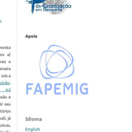
a
-
Apoio
vista
os: a)
rais e
imeira
 sob a
ção-
s 4.0
ssão e
ir seu
tórios
al), já
Idioma
tivas,
English