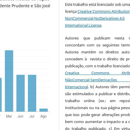
Este trabalho está licenciado sob um
sidente Prudente e São José
licença
Creative Commons Attribution
NonCommercial-NoDerivatives 4.0
International License
.
Autores que publicam nesta re
concordam com os seguintes term
Autores mantém os direitos auto
concedem à revista o direito de pr
publicação, com o trabalho licenciado
Creative Commons Atribui
NãoComercial-SemDerivaçõe
Internacional
. b) Autores têm permi
são estimulados a publicar e distribu
trabalho online (ex.: em reposi
institucionais ou na sua página pesso
que isso pode gerar alterações produ
bem como aumentar o impacto e a c
do trabalho publicado. c) Em virt