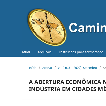
Atual
Arquivos
Instruções para formatação
Início
/
Acervo
/
v. 10 n. 31 (2009): Setembro
/
Ar
A ABERTURA ECONÔMICA N
INDÚSTRIA EM CIDADES MÉ