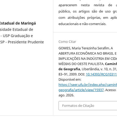
aparecerem nesta revista de a
público, os artigos são de uso gra
com atribuições próprias, em apli
Estadual de Maringá
educacionais e não-comerciais.
sidade Estadual de
 - USP Graduação e
Como Citar
ESP - Presidente Prudente
GOMES, Maria Terezinha Serafim. A
ABERTURA ECONÔMICA NO BRASIL E
IMPLICAÇÕES NA INDÚSTRIA EM CID
MÉDIAS DO OESTE PAULISTA.
Camin
de Geografia
, Uberlândia, v. 10, n. 31,
83–91, 2009. DOI:
10.14393/RCG10311
Disponível em:
https://seer.ufu.br/index.php/cami
geografia/article/view/15937
. Acesso
ago. 2026.
Formatos de Citação