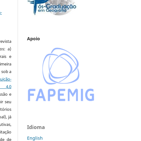
a
-
Apoio
vista
os: a)
rais e
imeira
 sob a
ção-
s 4.0
ssão e
ir seu
tórios
al), já
tivas,
Idioma
itação
English
ude de