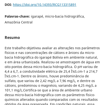
DOI:
https://doi.org/10.14393/RCG113315891
Palavras-chave:
igarapé, micro-bacia hidrográfica,
Amazônia Central
Resumo
Este trabalho objetivou avaliar as alterações nos parâmetros
físicos e nas concentrações de cátions e ânions da micro-
bacia hidrográfica do igarapé Bolívia em ambiente natural,
e em área urbanizada. Realizou-se amostragem de água em
oito pontos dessa micro-bacia hidrográfica. O pH variou de
4,4 a 6,7, a condutividade elétrica de 25,4 Î¼S.cm-1 a 214,7
Î¼S.cm-1. Dentre os ânions, houve predominância de
sulfato, que variou de 2,42 mg/L a 7,96 mg/L, e dentre os
cátions, predominou o magnésio, variando de 4,25 mg/L a
101,1 mg/L.Certifica-se que a área de ambiente urbano
dessa micro-bacia hidrográfica com os parâmetros físico-
químicos alterados quando comparados com os resultados
obtidos da área preservada. Em condições naturais, essa