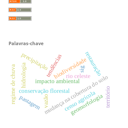
Palavras-chave
restauração
precipitação
tendências
biodiversidade
hidrologia
regime de chuva
sig
rio celeste
mudança na cobertura do solo
impacto ambiental
território
conservação florestal
censo agrícola
geomorfologia
pastagem
vazão