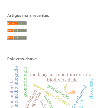
Artigos mais recentes
Palavras-chave
ensino médio integrado
geomorfologia
mudança na cobertura do solo
biodiversidade
racismo ambiental
rio celeste
conservação florestal
precipitação
sig
impacto ambiental
balanço hídrico
vazão
censo agrícola
tendências