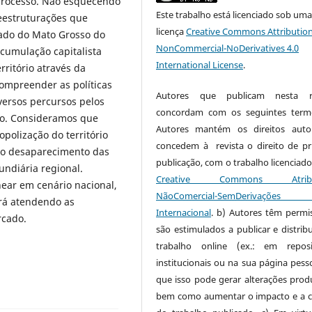
 processo. Não esquecendo
Este trabalho está licenciado sob um
eestruturações que
licença
Creative Commons Attribution
ado do Mato Grosso do
NonCommercial-NoDerivatives 4.0
acumulação capitalista
International License
.
rritório através da
compreender as políticas
Autores que publicam nesta re
iversos percursos pelos
concordam com os seguintes term
po. Consideramos que
Autores mantém os direitos auto
polização do território
concedem à revista o direito de pr
no desaparecimento das
publicação, com o trabalho licenciado
ndiária regional.
Creative Commons Atribui
near em cenário nacional,
NãoComercial-SemDerivaçõe
ará atendendo as
Internacional
. b) Autores têm permi
rcado.
são estimulados a publicar e distribu
trabalho online (ex.: em reposi
institucionais ou na sua página pesso
que isso pode gerar alterações produ
bem como aumentar o impacto e a c