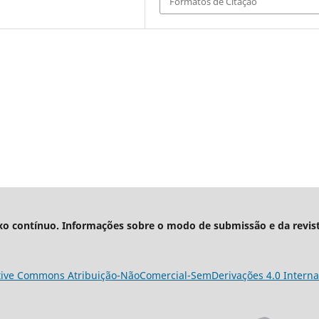
Formatos de Citação
xo contínuo. Informações sobre o modo de submissão e da revis
tive Commons Atribuição-NãoComercial-SemDerivações 4.0 Interna