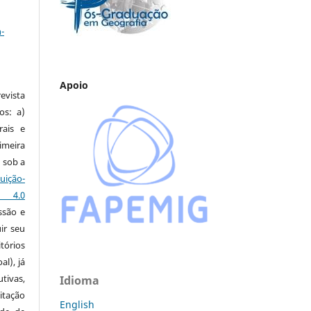
a
-
Apoio
vista
os: a)
rais e
imeira
 sob a
ção-
s 4.0
ssão e
ir seu
tórios
al), já
tivas,
Idioma
itação
English