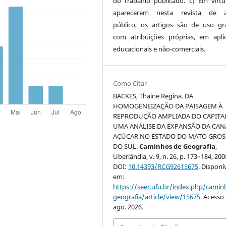
do trabalho publicado. c) Em virt
aparecerem nesta revista de a
público, os artigos são de uso gra
com atribuições próprias, em apli
educacionais e não-comerciais.
Como Citar
BACKES, Thaine Regina. DA
HOMOGENEIZAÇÃO DA PAISAGEM À
REPRODUÇÃO AMPLIADA DO CAPITA
UMA ANÁLISE DA EXPANSÃO DA CAN
AÇÚCAR NO ESTADO DO MATO GRO
DO SUL.
Caminhos de Geografia
,
Uberlândia, v. 9, n. 26, p. 173–184, 200
DOI:
10.14393/RCG92615675
. Disponí
em:
https://seer.ufu.br/index.php/cami
geografia/article/view/15675
. Acesso
ago. 2026.