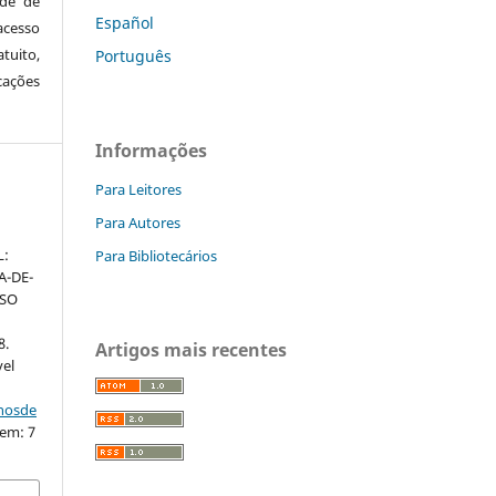
ude de
Español
cesso
tuito,
Português
cações
Informações
Para Leitores
Para Autores
L:
Para Bibliotecários
A-DE-
SSO
8.
Artigos mais recentes
vel
nhosde
 em: 7