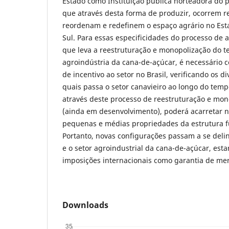
Estado como Instituição pública norteadora do
que através desta forma de produzir, ocorrem r
reordenam e redefinem o espaço agrário no Est
Sul. Para essas especificidades do processo de 
que leva a reestruturação e monopolização do te
agroindústria da cana-de-açúcar, é necessário 
de incentivo ao setor no Brasil, verificando os d
quais passa o setor canavieiro ao longo do tem
através deste processo de reestruturação e mono
(ainda em desenvolvimento), poderá acarretar 
pequenas e médias propriedades da estrutura fu
Portanto, novas configurações passam a se deli
e o setor agroindustrial da cana-de-açúcar, est
imposições internacionais como garantia de me
Downloads