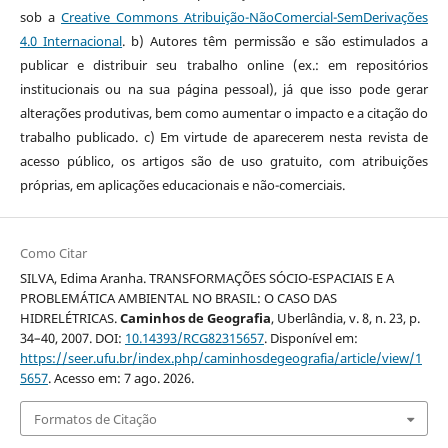
sob a
Creative Commons Atribuição-NãoComercial-SemDerivações
4.0 Internacional
. b) Autores têm permissão e são estimulados a
publicar e distribuir seu trabalho online (ex.: em repositórios
institucionais ou na sua página pessoal), já que isso pode gerar
alterações produtivas, bem como aumentar o impacto e a citação do
trabalho publicado. c) Em virtude de aparecerem nesta revista de
acesso público, os artigos são de uso gratuito, com atribuições
próprias, em aplicações educacionais e não-comerciais.
Como Citar
SILVA, Edima Aranha. TRANSFORMAÇÕES SÓCIO-ESPACIAIS E A
PROBLEMÁTICA AMBIENTAL NO BRASIL: O CASO DAS
HIDRELÉTRICAS.
Caminhos de Geografia
, Uberlândia, v. 8, n. 23, p.
34–40, 2007. DOI:
10.14393/RCG82315657
. Disponível em:
https://seer.ufu.br/index.php/caminhosdegeografia/article/view/1
5657
. Acesso em: 7 ago. 2026.
Formatos de Citação