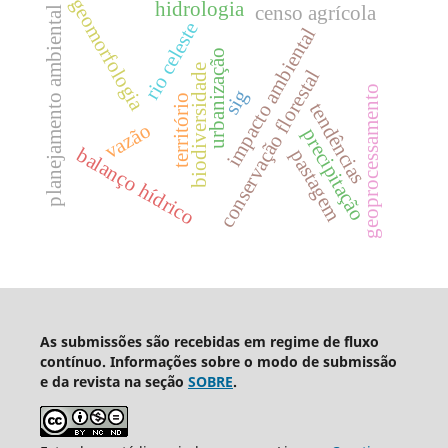
geomorfologia
hidrologia
censo agrícola
planejamento ambiental
rio celeste
impacto ambiental
urbanização
biodiversidade
conservação florestal
geoprocessamento
sig
território
tendências
vazão
precipitação
balanço hídrico
pastagem
As submissões são recebidas em regime de fluxo
contínuo. Informações sobre o modo de submissão
e da revista na seção
SOBRE
.