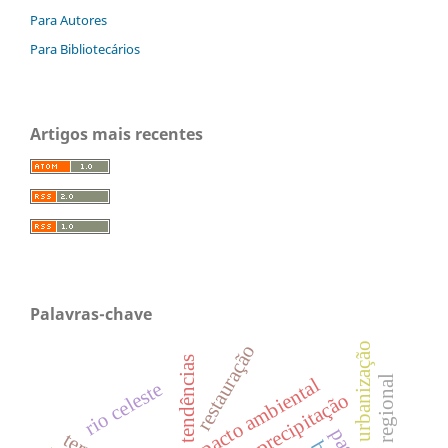
Para Autores
Para Bibliotecários
Artigos mais recentes
Palavras-chave
urbanização
restauração
tendências
impacto ambiental
rio celeste
precipitação