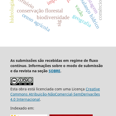
comércio regional
pastagem
território
balanço hídrico
hidrologia
vazão
conservação florestal
censo agrícola
geografia
biodiversidade
sig
As submissões são recebidas em regime de fluxo
contínuo. Informações sobre o modo de submissão
e da revista na seção
SOBRE
.
Esta obra está licenciada com uma Licença
Creative
Commons Atribuição-NãoComercial-SemDerivações
4.0 Internacional
.
Indexado em: