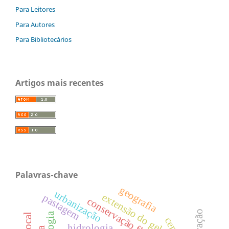
Para Leitores
Para Autores
Para Bibliotecários
Artigos mais recentes
Palavras-chave
geografia
urbanização
extensão do gelo
pastagem
conservação florestal
hidrologia