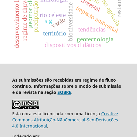
restauração
geomorfologia
desenvolvimento local
censo agrícola
regime de chuva
precipitação
biodiversidade
impacto ambiental
rio celeste
vazão
sig
tendências
território
geotecnologia
dispositivos didáticos
As submissões são recebidas em regime de fluxo
contínuo. Informações sobre o modo de submissão
e da revista na seção
SOBRE
.
Esta obra está licenciada com uma Licença
Creative
Commons Atribuição-NãoComercial-SemDerivações
4.0 Internacional
.
Indexado em: