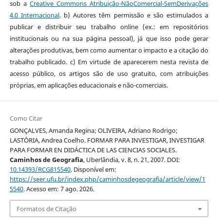
sob a
Creative Commons Atribuição-NãoComercial-SemDerivações
4.0 Internacional
. b) Autores têm permissão e são estimulados a
publicar e distribuir seu trabalho online (ex.: em repositórios
institucionais ou na sua página pessoal), já que isso pode gerar
alterações produtivas, bem como aumentar o impacto e a citação do
trabalho publicado. c) Em virtude de aparecerem nesta revista de
acesso público, os artigos são de uso gratuito, com atribuições
próprias, em aplicações educacionais e não-comerciais.
Como Citar
GONÇALVES, Amanda Regina; OLIVEIRA, Adriano Rodrigo;
LASTÓRIA, Andrea Coelho. FORMAR PARA INVESTIGAR, INVESTIGAR
PARA FORMAR EN DIDÁCTICA DE LAS CIENCIAS SOCIALES.
Caminhos de Geografia
, Uberlândia, v. 8, n. 21, 2007. DOI:
10.14393/RCG815540
. Disponível em:
https://seer.ufu.br/index.php/caminhosdegeografia/article/view/1
5540
. Acesso em: 7 ago. 2026.
Formatos de Citação