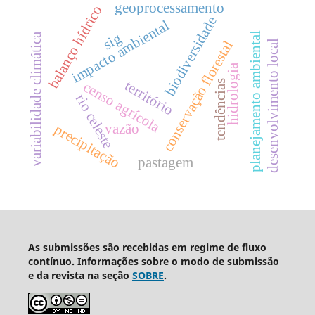
geoprocessamento
balanço hídrico
biodiversidade
impacto ambiental
planejamento ambiental
sig
variabilidade climática
conservação florestal
desenvolvimento local
hidrologia
território
tendências
censo agrícola
rio celeste
precipitação
vazão
pastagem
As submissões são recebidas em regime de fluxo
contínuo. Informações sobre o modo de submissão
e da revista na seção
SOBRE
.