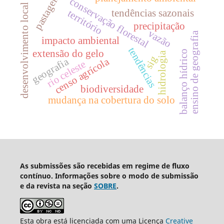
pastagem
conservação florestal
desenvolvimento local
tendências sazonais
território
precipitação
vazão
ensino de geografia
impacto ambiental
tendências
extensão do gelo
balanço hídrico
hidrologia
sig
geografia
censo agrícola
rio celeste
biodiversidade
mudança na cobertura do solo
As submissões são recebidas em regime de fluxo
contínuo. Informações sobre o modo de submissão
e da revista na seção
SOBRE
.
Esta obra está licenciada com uma Licença
Creative