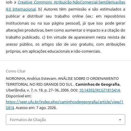
sob a
Creative Commons Atribuição-NãoComercial-SemDerivações
4.0 Internacional
. b) Autores têm permissão e são estimulados a
publicar e distribuir seu trabalho online (ex.: em repositórios
institucionais ou na sua página pessoal), já que isso pode gerar
alterações produtivas, bem como aumentar o impacto e a citação do
trabalho publicado. c) Em virtude de aparecerem nesta revista de
acesso público, os artigos são de uso gratuito, com atribuições
próprias, em aplicações educacionais e não-comerciais.
Como Citar
NORONHA, Andrius Estevam. ANÁLISE SOBRE O ORDENAMENTO
TERRITORIAL NO RIO GRANDE DO SUL .
Caminhos de Geografia
,
Uberlândia, v. 7, n. 18, p. 27–36, 2006. DOI:
10.14393/RCG71815414
.
Disponível em:
https://seer.ufu.br/index.php/caminhosdegeografia/article/view/1
5414
. Acesso em: 7 ago. 2026.
Formatos de Citação