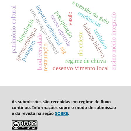
extensão do gelo
impacto ambiental
patrimônio cultural
conservação florestal
precipitação
tendências
vazão
ensino médio integrado
censo agrícola
hidrologia
balanço hídrico
geomorfologia
território
rio celeste
biodiversidade
pastagem
restauração
sig
regime de chuva
desenvolvimento local
As submissões são recebidas em regime de fluxo
contínuo. Informações sobre o modo de submissão
e da revista na seção
SOBRE
.