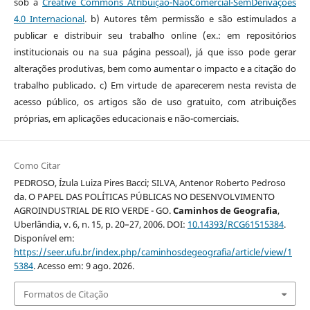
sob a
Creative Commons Atribuição-NãoComercial-SemDerivações
4.0 Internacional
. b) Autores têm permissão e são estimulados a
publicar e distribuir seu trabalho online (ex.: em repositórios
institucionais ou na sua página pessoal), já que isso pode gerar
alterações produtivas, bem como aumentar o impacto e a citação do
trabalho publicado. c) Em virtude de aparecerem nesta revista de
acesso público, os artigos são de uso gratuito, com atribuições
próprias, em aplicações educacionais e não-comerciais.
Como Citar
PEDROSO, Ízula Luiza Pires Bacci; SILVA, Antenor Roberto Pedroso
da. O PAPEL DAS POLÍTICAS PÚBLICAS NO DESENVOLVIMENTO
AGROINDUSTRIAL DE RIO VERDE - GO.
Caminhos de Geografia
,
Uberlândia, v. 6, n. 15, p. 20–27, 2006. DOI:
10.14393/RCG61515384
.
Disponível em:
https://seer.ufu.br/index.php/caminhosdegeografia/article/view/1
5384
. Acesso em: 9 ago. 2026.
Formatos de Citação