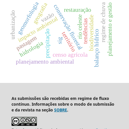
geomorfologia
geografia
regime de chuva
planejamento e gestão
conservação florestal
restauração
urbanização
vazão
rio celeste
biodiversidade
impacto ambiental
tendências
precipitação
balanço hídrico
território
pastagem
sig
hidrologia
censo agrícola
planejamento ambiental
As submissões são recebidas em regime de fluxo
contínuo. Informações sobre o modo de submissão
e da revista na seção
SOBRE
.