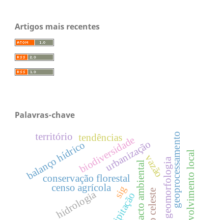
Artigos mais recentes
Palavras-chave
território
geoprocessamento
tendências
biodiversidade
urbanização
balanço hídrico
desenvolvimento local
vazão
geomorfologia
impacto ambiental
conservação florestal
censo agrícola
sig
rio celeste
hidrologia
precipitação