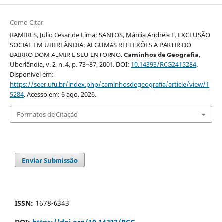
Como Citar
RAMIRES, Julio Cesar de Lima; SANTOS, Márcia Andréia F. EXCLUSÃO
SOCIAL EM UBERLÂNDIA: ALGUMAS REFLEXÕES A PARTIR DO
BAIRRO DOM ALMIR E SEU ENTORNO.
Caminhos de Geografia
,
Uberlândia, v. 2, n. 4, p. 73–87, 2001. DOI:
10.14393/RCG2415284
.
Disponível em:
https://seer.ufu.br/index.php/caminhosdegeografia/article/view/1
5284
. Acesso em: 6 ago. 2026.
Formatos de Citação
Enviar Submissão
ISSN:
1678-6343
DOI:
https://doi.org/10.14393/RCG