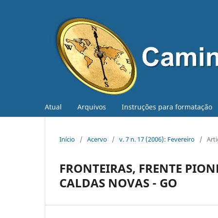
Atual
Arquivos
Instruções para formatação
Início
/
Acervo
/
v. 7 n. 17 (2006): Fevereiro
/
Art
FRONTEIRAS, FRENTE PIONE
CALDAS NOVAS - GO