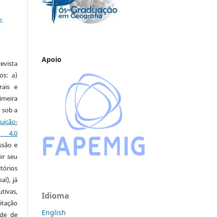
a
-
Apoio
vista
os: a)
rais e
imeira
 sob a
ção-
s 4.0
ssão e
ir seu
tórios
al), já
tivas,
Idioma
itação
English
ude de