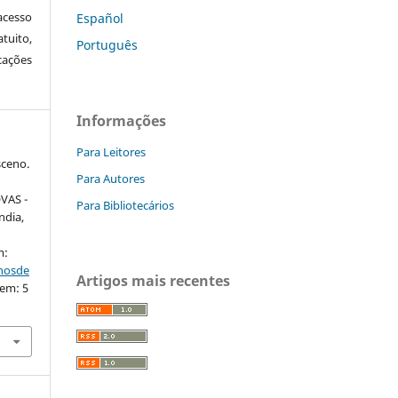
cesso
Español
tuito,
Português
cações
Informações
Para Leitores
ceno.
Para Autores
VAS -
Para Bibliotecários
ndia,
m:
nhosde
Artigos mais recentes
 em: 5