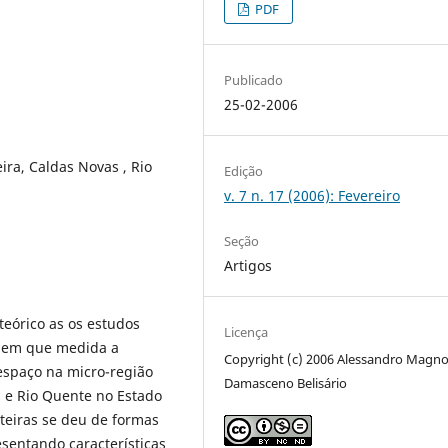
PDF
Publicado
25-02-2006
eira, Caldas Novas , Rio
Edição
v. 7 n. 17 (2006): Fevereiro
Seção
Artigos
teórico as os estudos
Licença
ar em que medida a
Copyright (c) 2006 Alessandro Magn
 espaço na micro-região
Damasceno Belisário
 e Rio Quente no Estado
teiras se deu de formas
esentando características