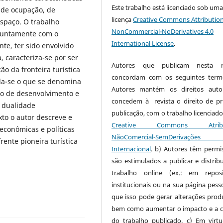
Este trabalho está licenciado sob um
s de ocupação, de
licença
Creative Commons Attribution
espaço. O trabalho
NonCommercial-NoDerivatives 4.0
 juntamente com o
International License
.
te, ter sido envolvido
, caracteriza-se por ser
Autores que publicam nesta re
o da fronteira turística
concordam com os seguintes term
ida-se o que se denomina
Autores mantém os direitos auto
rão de desenvolvimento e
concedem à revista o direito de pr
 dualidade
publicação, com o trabalho licenciado
to o autor descreve e
Creative Commons Atribui
 econômicas e políticas
NãoComercial-SemDerivaçõe
ente pioneira turística
Internacional
. b) Autores têm permi
são estimulados a publicar e distribu
trabalho online (ex.: em reposi
institucionais ou na sua página pesso
que isso pode gerar alterações produ
bem como aumentar o impacto e a c
do trabalho publicado. c) Em virt