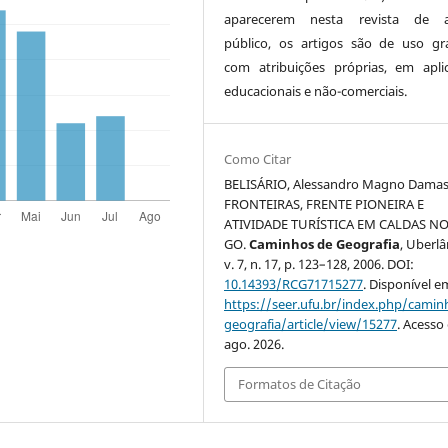
aparecerem nesta revista de a
público, os artigos são de uso gra
com atribuições próprias, em apli
educacionais e não-comerciais.
Como Citar
BELISÁRIO, Alessandro Magno Damas
FRONTEIRAS, FRENTE PIONEIRA E
ATIVIDADE TURÍSTICA EM CALDAS NO
GO.
Caminhos de Geografia
, Uberlâ
v. 7, n. 17, p. 123–128, 2006. DOI:
10.14393/RCG71715277
. Disponível e
https://seer.ufu.br/index.php/cami
geografia/article/view/15277
. Acesso
ago. 2026.
Formatos de Citação