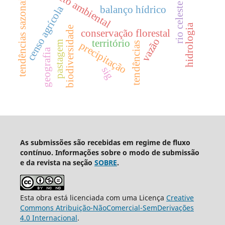
impacto ambiental
tendências sazonais
rio celeste
censo agrícola
balanço hídrico
hidrologia
biodiversidade
conservação florestal
vazão
território
pastagem
precipitação
tendências
geografia
sig
As submissões são recebidas em regime de fluxo
contínuo. Informações sobre o modo de submissão
e da revista na seção
SOBRE
.
Esta obra está licenciada com uma Licença
Creative
Commons Atribuição-NãoComercial-SemDerivações
4.0 Internacional
.