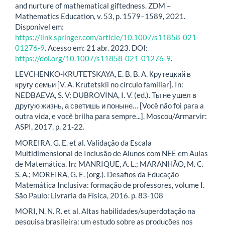
and nurture of mathematical giftedness. ZDM –
Mathematics Education, v. 53, p. 1579–1589, 2021.
Disponível em:
https://link.springer.com/article/10.1007/s11858-021-
01276-9
. Acesso em: 21 abr. 2023. DOI:
https://doi.org/10.1007/s11858-021-01276-9
.
LEVCHENKO-KRUTETSKAYA, E. В. В. А. Крутецкий в
кругу семьи [V. A. Krutetskii no círculo familiar]. In:
NEDBAEVA, S. V; DUBROVINA, I. V. (ed.). Ты не ушел в
другую жизнь, а светишь и поныне… [Você não foi para a
outra vida, e você brilha para sempre...]. Moscou/Armarvir:
ASPI, 2017. p. 21-22.
MOREIRA, G. E. et al. Validação da Escala
Multidimensional de Inclusão de Alunos com NEE em Aulas
de Matemática. In: MANRIQUE, A. L.; MARANHÃO, M. C.
S. A.; MOREIRA, G. E. (org.). Desafios da Educação
Matemática Inclusiva: formação de professores, volume I.
São Paulo: Livraria da Física, 2016. p. 83-108
MORI, N. N. R. et al. Altas habilidades/superdotação na
pesquisa brasileira: um estudo sobre as produções nos