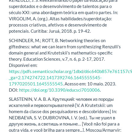
RENZULLI, J. S. Reexaminando o papel da educação para
superdotados e o desenvolvimento de talentos para o
século XXI: uma abordagem teórica em quatro partes. In:
VIRGOLIM, A. (org.). Altas habilidades/superdotação:
processos criativos, afetivos e desenvolvimento de
potenciais. Curitiba: Juruá, 2018. p. 19-42.
SCHINDLER, M.; ROTT, B. Networking theories on
giftedness: what we can learn from synthesizing Renzulli’s
domain general and Krutetskii’s mathematics-specific
theory. Education Sciences, v.7, n. 6, p. 2-17, 2017.
Disponível em:
https://pdfs.semanticscholar.org/1dbd/d6c640b857e761157
_ga=2.174274722.1417392746.1645555545-
1797020501.1645555545
. Acesso em: 10 maio. 2023.
DOI:
https://doi.org/10.3390/educsci7010006
.
SLASTENIN, V. A. В. А. Крутецкий: человек из породы
искателей и первооткрывателей [V. A Krutetskii: um
homem da classe dos pesquisadores e descobridores] In:
NEDBAEVA, S. V; DUBROVINA, I. V. (ed.). Ты не ушел в
другую жизнь, а светишь и поныне… [Você não foi para a
outra vida, e você brilha para sempre...]. Moscou/Armarvir: