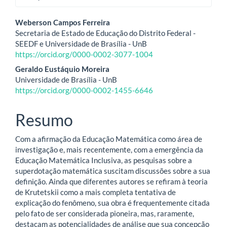
Conteúdo
Weberson Campos Ferreira
Secretaria de Estado de Educação do Distrito Federal -
do
SEEDF e Universidade de Brasília - UnB
https://orcid.org/0000-0002-3077-1004
artigo
Geraldo Eustáquio Moreira
principal
Universidade de Brasília - UnB
https://orcid.org/0000-0002-1455-6646
Resumo
Com a afirmação da Educação Matemática como área de
investigação e, mais recentemente, com a emergência da
Educação Matemática Inclusiva, as pesquisas sobre a
superdotação matemática suscitam discussões sobre a sua
definição. Ainda que diferentes autores se refiram à teoria
de Krutetskii como a mais completa tentativa de
explicação do fenômeno, sua obra é frequentemente citada
pelo fato de ser considerada pioneira, mas, raramente,
destacam as potencialidades de análise que sua concepção