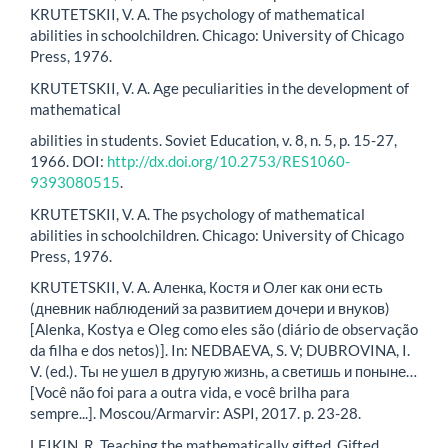
KRUTETSKII, V. A. The psychology of mathematical
abilities in schoolchildren. Chicago: University of Chicago
Press, 1976.
KRUTETSKII, V. A. Age peculiarities in the development of
mathematical
abilities in students. Soviet Education, v. 8, n. 5, p. 15-27,
1966. DOI:
http://dx.doi.org/10.2753/RES1060-
9393080515
.
KRUTETSKII, V. A. The psychology of mathematical
abilities in schoolchildren. Chicago: University of Chicago
Press, 1976.
KRUTETSKII, V. A. Аленка, Костя и Олег как они есть
(дневник наблюдений за развитием дочери и внуков)
[Alenka, Kostya e Oleg como eles são (diário de observação
da filha e dos netos)]. In: NEDBAEVA, S. V; DUBROVINA, I.
V. (ed.). Ты не ушел в другую жизнь, а светишь и поныне…
[Você não foi para a outra vida, e você brilha para
sempre...]. Moscou/Armarvir: ASPI, 2017. p. 23-28.
LEIKIN, R. Teaching the mathematically gifted. Gifted