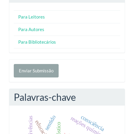
Para Leitores
Para Autores
Para Bibliotecários
Enviar
Enviar Submissão
Submissão
Palavras-chave
consciência
sentido
reações químicas
vivências