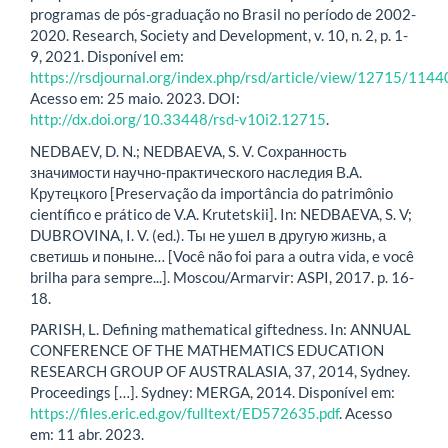
programas de pós-graduação no Brasil no período de 2002-
2020. Research, Society and Development, v. 10, n. 2, p. 1-
9, 2021. Disponível em:
https://rsdjournal.org/index.php/rsd/article/view/12715/1144
Acesso em: 25 maio. 2023. DOI:
http://dx.doi.org/10.33448/rsd-v10i2.12715
.
NEDBAEV, D. N.; NEDBAEVA, S. V. Сохранность
значимости научно-практического наследия В.А.
Крутецкого [Preservação da importância do patrimônio
científico e prático de V.A. Krutetskii]. In: NEDBAEVA, S. V;
DUBROVINA, I. V. (ed.). Ты не ушел в другую жизнь, а
светишь и поныне… [Você não foi para a outra vida, e você
brilha para sempre...]. Moscou/Armarvir: ASPI, 2017. p. 16-
18.
PARISH, L. Defining mathematical giftedness. In: ANNUAL
CONFERENCE OF THE MATHEMATICS EDUCATION
RESEARCH GROUP OF AUSTRALASIA, 37, 2014, Sydney.
Proceedings […]. Sydney: MERGA, 2014. Disponível em:
https://files.eric.ed.gov/fulltext/ED572635.pdf
. Acesso
em: 11 abr. 2023.