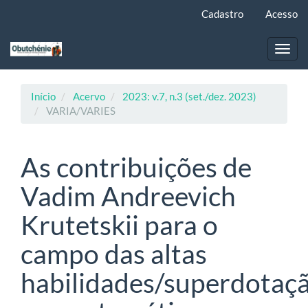
Navegação
Cadastro
Acesso
Principal
Conteúdo
principal
Toggl
Barra
navig
Lateral
Início
Acervo
2023: v.7, n.3 (set./dez. 2023)
VARIA/VARIES
As contribuições de
Vadim Andreevich
Krutetskii para o
campo das altas
habilidades/superdotaç