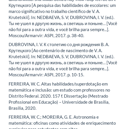
Крутецкого [A pesquisa das habilidades de escolares: um
marco significativo no trabalho científico de V. A.
Krutetskii]. In: NEDBAEVA, S. V; DUBROVINA, I. V. (ed.).
Ты не ушел в другую жизнь, а светишь и поныне… [Você
não foi para a outra vida, e você brilha para sempre...].
Moscou/Armarvir: ASPI, 2017. p. 38-40.
DUBROVINA, I. V. К столетию со дня рождения В. А.
Крутецкого [Ao centenário de nascimento de V. A.
Krutetskii]. In: NEDBAEVA, S. V; DUBROVINA, I. V. (ed.).
Ты не ушел в другую жизнь, а светишь и поныне… [Você
não foi para a outra vida, e você brilha para sempre...].
Moscou/Armarvir: ASPI, 2017. p. 10-15.
FERREIRA, W. C. Altas habilidades/superdotação em
matemática e inclusão: um estudo com professores no
Distrito Federal. 2020. 157 f. Dissertação (Mestrado
Profissional em Educação) – Universidade de Brasília,
Brasília, 2020.
FERREIRA, W. C.; MOREIRA, G. E. Astronomia e
matemática: oficinas como atividades de enriquecimento