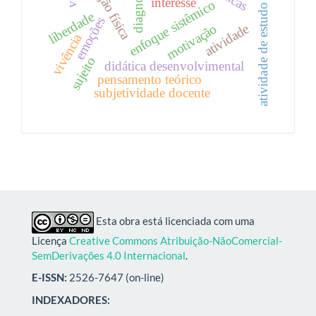
educação física
diagnóstico
interesse
enfoque sistêmico
atividade de estudo
liberdade
emoções
motivação
atividade
vivência
sujeito
didática desenvolvimental
pensamento teórico
subjetividade docente
Esta obra está licenciada com uma
Licença
Creative Commons Atribuição-NãoComercial-
SemDerivações 4.0 Internacional
.
E-ISSN:
2526-7647 (on-line)
INDEXADORES: