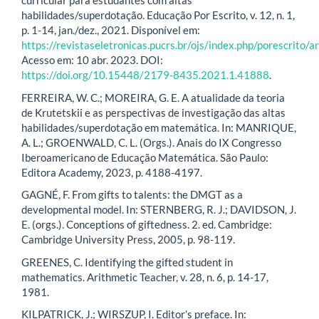
curricular para estudantes com altas
habilidades/superdotação. Educação Por Escrito, v. 12, n. 1,
p. 1-14, jan./dez., 2021. Disponível em:
https://revistaseletronicas.pucrs.br/ojs/index.php/porescrito
Acesso em: 10 abr. 2023. DOI:
https://doi.org/10.15448/2179-8435.2021.1.41888
.
FERREIRA, W. C.; MOREIRA, G. E. A atualidade da teoria
de Krutetskii e as perspectivas de investigação das altas
habilidades/superdotação em matemática. In: MANRIQUE,
A. L.; GROENWALD, C. L. (Orgs.). Anais do IX Congresso
Iberoamericano de Educação Matemática. São Paulo:
Editora Academy, 2023, p. 4188-4197.
GAGNÉ, F. From gifts to talents: the DMGT as a
developmental model. In: STERNBERG, R. J.; DAVIDSON, J.
E. (orgs.). Conceptions of giftedness. 2. ed. Cambridge:
Cambridge University Press, 2005, p. 98-119.
GREENES, C. Identifying the gifted student in
mathematics. Arithmetic Teacher, v. 28, n. 6, p. 14-17,
1981.
KILPATRICK, J.; WIRSZUP, I. Editor’s preface. In: