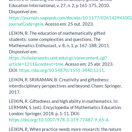
Education International, v. 27, n. 2, p 161-175, 2010.
Disponível em:
https://journals.sagepub.com/doi/abs/10.1177/0261429410
journalCode=geia
. Acesso em: 25 out. 2023.
LEIKIN, R. The education of mathematically gifted
students: some complexities and questions. The
Mathematics Enthusiast, v. 8, n. 1, p. 167-188, 2011.
Disponível em:
https://scholarworks.umt.edu/cgi/viewcontent.cgi?
article=1211&context=tme
. Acesso em: 25 abr. 2023.
DOI:
https://doi.org/10.54870/1551-3440.1211
.
LEIKIN, R. SRIRAMAN, B. Creativity and giftedness:
interdisciplinary perspectives and beyond. Cham: Springer,
2017.
LEIKIN, R. Giftedness and high ability in mathematics. In:
LERMAN, S. (ed.). Encyclopedia of Mathematics Education.
London: Springer, 2018. p. 1-11. DOI:
https://doi.org/10.1007/978-3-319-77487-9_65-4
.
LEIKIN, R. When practice needs more research: the nature