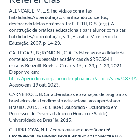
ALENCAR, E. M. L. S. Indivíduos com altas
habilidades/superdotação: clarificando conceitos,
desfazendo ideias errôneas. In: FLEITH, D. S. (org.). A
construção de práticas educacionais para alunos com altas
habilidades/superdotação, v. 1., Brasília: Ministério da
Educação, 2007. p. 14-23.
CALLEGARI, B.; RONDINI, C. A. Evidências de validade de
conteúdo das subescalas acadêmicas da SRBCSS-III:
escalas Renzulli. Revista Cocar, v.15, n. .33, p.1-23, 2021.
Disponível em:
https://periodicos.uepa.br/index.php/cocar/article/view/4373
Acesso em: 19 out. 2023.
CARNEIRO, L. B. Características e avaliação de programas
brasileiros de atendimento educacional ao superdotado.
Brasília, 2015. 178 f. Tese (Doutorado - Doutorado em
Processos de Desenvolvimento Humano e Saúde) –
Universidade de Brasília, 2015.
CHUPRIKOVA, N. I. Исследование способностей
школьников: значимая веха в научном творчестве В.А.