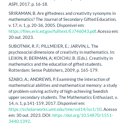
ASPI, 2017. p. 16-18.
SRIRAMAN, B. Are giftedness and creativity synonyms in
mathematics? The Journal of Secondary Gifted Education,
v. 17, n. 1, p. 20-36, 2005. Disponível em:
https://files.eric.ed.gov/fulltext/EJ746043.pdf
. Acesso em:
20 out. 2023.
SUBOTNIK, R. F.; PILLMEIER, E.; JARVIN, L. The
psychosocial dimensions of creativity in mathematics. In:
LEIKIN, R; BERMAN, A; KOICHU, B. (Eds.). Creativity in
mathematics and the education of gifted students.
Rotterdam: Sense Publishers, 2009, p. 165-179.
SZABO, A.; ANDREWS, P. Examining the interaction of
mathematical abilities and mathematical memory: a study
of problem-solving activity of high-achieving Swedish
upper secondary students. The Mathematics Enthusiast, v.
14, n. 1, p.141-159, 2017. Disponível em:
https://scholarworks.umt.edu/tme/vol14/iss1/10
. Acesso
em: 30 out. 2023. DOI:
https://doi.org/10.54870/1551-
3440.1392
.