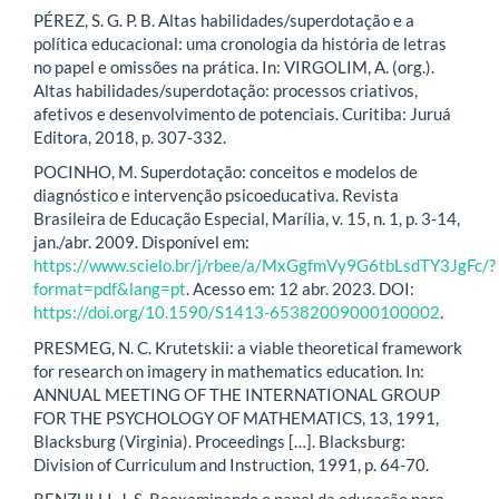
PÉREZ, S. G. P. B. Altas habilidades/superdotação e a
política educacional: uma cronologia da história de letras
no papel e omissões na prática. In: VIRGOLIM, A. (org.).
Altas habilidades/superdotação: processos criativos,
afetivos e desenvolvimento de potenciais. Curitiba: Juruá
Editora, 2018, p. 307-332.
POCINHO, M. Superdotação: conceitos e modelos de
diagnóstico e intervenção psicoeducativa. Revista
Brasileira de Educação Especial, Marília, v. 15, n. 1, p. 3-14,
jan./abr. 2009. Disponível em:
https://www.scielo.br/j/rbee/a/MxGgfmVy9G6tbLsdTY3JgFc/?
format=pdf&lang=pt
. Acesso em: 12 abr. 2023. DOI:
https://doi.org/10.1590/S1413-65382009000100002
.
PRESMEG, N. C. Krutetskii: a viable theoretical framework
for research on imagery in mathematics education. In:
ANNUAL MEETING OF THE INTERNATIONAL GROUP
FOR THE PSYCHOLOGY OF MATHEMATICS, 13, 1991,
Blacksburg (Virginia). Proceedings […]. Blacksburg:
Division of Curriculum and Instruction, 1991, p. 64-70.