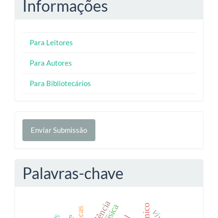
Informações
Para Leitores
Para Autores
Para Bibliotecários
Enviar
Enviar Submissão
Submissão
Palavras-chave
violência