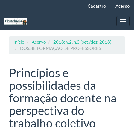
Navegação
Cadastro
Acesso
Principal
Conteúdo
principal
Toggl
Barra
navig
Lateral
Início
Acervo
2018: v.2, n.3 (set./dez. 2018)
DOSSIÊ FORMAÇÃO DE PROFESSORES
Princípios e
possibilidades da
formação docente na
perspectiva do
trabalho coletivo