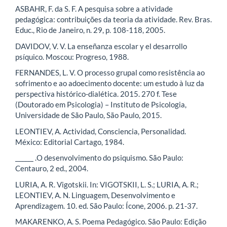
ASBAHR, F. da S. F. A pesquisa sobre a atividade
pedagógica: contribuições da teoria da atividade. Rev. Bras.
Educ., Rio de Janeiro, n. 29, p. 108-118, 2005.
DAVIDOV, V. V. La enseñanza escolar y el desarrollo
psíquico. Moscou: Progreso, 1988.
FERNANDES, L. V. O processo grupal como resistência ao
sofrimento e ao adoecimento docente: um estudo à luz da
perspectiva histórico-dialética. 2015. 270 f. Tese
(Doutorado em Psicologia) – Instituto de Psicologia,
Universidade de São Paulo, São Paulo, 2015.
LEONTIEV, A. Actividad, Consciencia, Personalidad.
México: Editorial Cartago, 1984.
______ .O desenvolvimento do psiquismo. São Paulo:
Centauro, 2 ed., 2004.
LURIA, A. R. Vigotskii. In: VIGOTSKII, L. S.; LURIA, A. R.;
LEONTIEV, A. N. Linguagem, Desenvolvimento e
Aprendizagem. 10. ed. São Paulo: Ícone, 2006. p. 21-37.
MAKARENKO, A. S. Poema Pedagógico. São Paulo: Edição