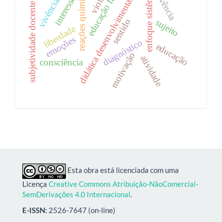
educação física
enfoque sistêmico
reações químicas
vivência
vivências
interesse
didática desenvolvimental
subjetividade docente
sentido
sujeito
liberdade
emoções
diagnóstico
educação
motivação
atividade
consciência
Esta obra está licenciada com uma
Licença
Creative Commons Atribuição-NãoComercial-
SemDerivações 4.0 Internacional
.
E-ISSN:
2526-7647 (on-line)