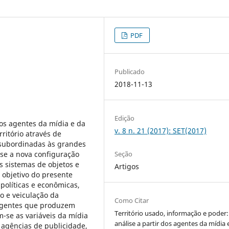
PDF
Publicado
2018-11-13
Edição
s agentes da mídia e da
v. 8 n. 21 (2017): SET(2017)
ritório através de
 subordinadas às grandes
-se a nova configuração
Seção
s sistemas de objetos e
Artigos
 objetivo do presente
 políticas e econômicas,
o e veiculação da
Como Citar
 agentes que produzem
Território usado, informação e poder
m-se as variáveis da mídia
análise a partir dos agentes da mídia 
s agências de publicidade,