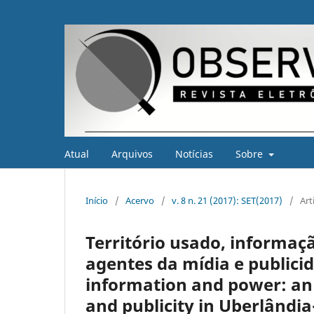
Atual
Arquivos
Notícias
Sobre
Início
/
Acervo
/
v. 8 n. 21 (2017): SET(2017)
/
Art
Território usado, informaçã
agentes da mídia e publici
information and power: an 
and publicity in Uberlândi