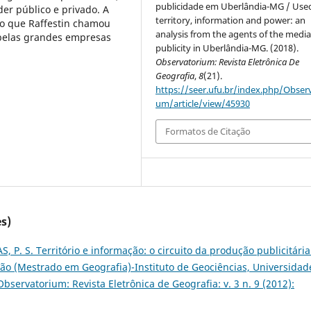
publicidade em Uberlândia-MG / Use
der público e privado. A
territory, information and power: an
o que Raffestin chamou
analysis from the agents of the medi
 pelas grandes empresas
publicity in Uberlândia-MG. (2018).
Observatorium: Revista Eletrônica De
Geografia
,
8
(21).
https://seer.ufu.br/index.php/Observ
um/article/view/45930
Formatos de Citação
s)
S, P. S. Território e informação: o circuito da produção publicitári
ação (Mestrado em Geografia)-Instituto de Geociências, Universidad
Observatorium: Revista Eletrônica de Geografia: v. 3 n. 9 (2012):