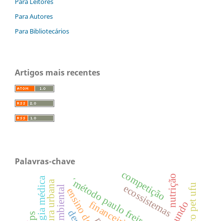
Para Leitores
Para Autores
Para Bibliotecários
Artigos mais recentes
Palavras-chave
competição
nutrição
climatologia médica
´método paulo freire
encontro pet ufu
ecossistemas
financeirização