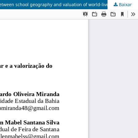
p between school geography and valuation of world-lived
Baixar