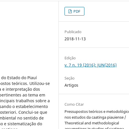
PDF
Publicado
2018-11-13
Edição
v. 7 n. 19 (2016): JUN(2016)
 do Estado do Piauí
Seção
stos teóricos. Utilizou-se
Artigos
a e interpretação dos
pertinentes ao tema em
ncipais trabalhos sobre a
Como Citar
isando o estabelecimento
Pressupostos teóricos e metodológic
osteriori. Conclui-se que
nos estudos da caatinga piauiense /
ambiental no sentido de
Theoretical and methodological
o e sistematização do
assumptions in studies of caatinga