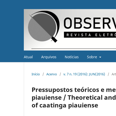
Atual
Arquivos
Notícias
Sobre
Início
/
Acervo
/
v. 7 n. 19 (2016): JUN(2016)
/
Ar
Pressupostos teóricos e me
piauiense / Theoretical an
of caatinga piauiense