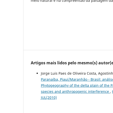
meio natural e na compreensão da paisagem da
Artigos mais lidos pelo mesmo(s) autor(e
Jorge Luis Paes de Oliveira Costa, Agostin
Paranaíba, Piauí/Maranhão - Brasil: anális
Phytogeography of the delta plain of the Pa
species and anthropogenic interference
,
JUL(2010)