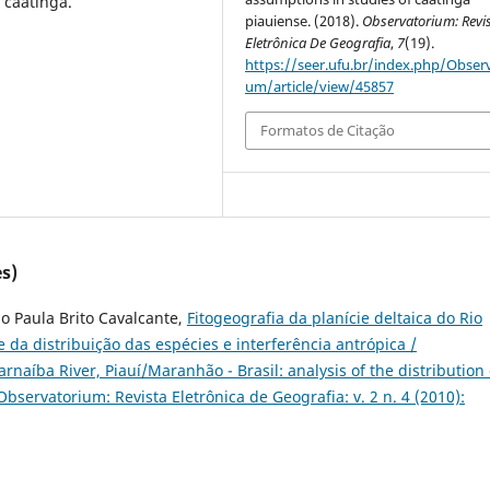
 caatinga.
piauiense. (2018).
Observatorium: Revi
Eletrônica De Geografia
,
7
(19).
https://seer.ufu.br/index.php/Observ
um/article/view/45857
Formatos de Citação
s)
ho Paula Brito Cavalcante,
Fitogeografia da planície deltaica do Rio
e da distribuição das espécies e interferência antrópica /
rnaíba River, Piauí/Maranhão - Brasil: analysis of the distribution 
Observatorium: Revista Eletrônica de Geografia: v. 2 n. 4 (2010):