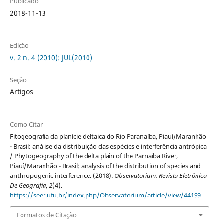
Publicado
2018-11-13
Edição
v. 2 n. 4 (2010): JUL(2010)
Seção
Artigos
Como Citar
Fitogeografia da planície deltaica do Rio Paranaíba, Piauí/Maranhão
- Brasil: análise da distribuição das espécies e interferência antrópica
/ Phytogeography of the delta plain of the Parnaíba River,
Piauí/Maranhão - Brasil: analysis of the distribution of species and
anthropogenic interference. (2018).
Observatorium: Revista Eletrônica
De Geografia
,
2
(4).
https://seer.ufu.br/index.php/Observatorium/article/view/44199
Formatos de Citação