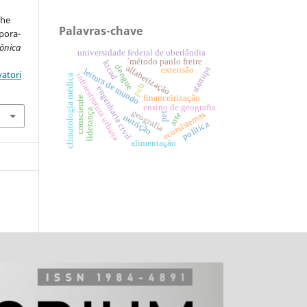
the
Palavras-chave
apora-
rônica
universidade federal de uberlândia
´método paulo freire
kicad
dengue
alfabetização
startups
extensão
leitura de mundo
atori
infraestrutura urbana
climatologia médica
pcb
engenharia civil
financeirização
consciente
ensino de geografia
liderança
geografia
ecossistemas
arte
pet
nutrição
política
alimentação