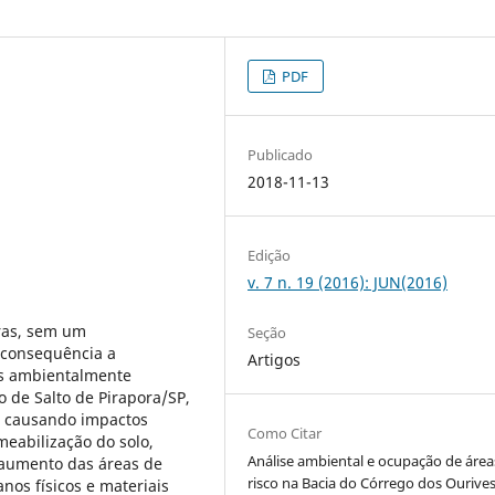
PDF
Publicado
2018-11-13
Edição
v. 7 n. 19 (2016): JUN(2016)
iras, sem um
Seção
 consequência a
Artigos
is ambientalmente
o de Salto de Pirapora/SP,
m causando impactos
Como Citar
meabilização do solo,
Análise ambiental e ocupação de área
 aumento das áreas de
risco na Bacia do Córrego dos Ourives
nos físicos e materiais