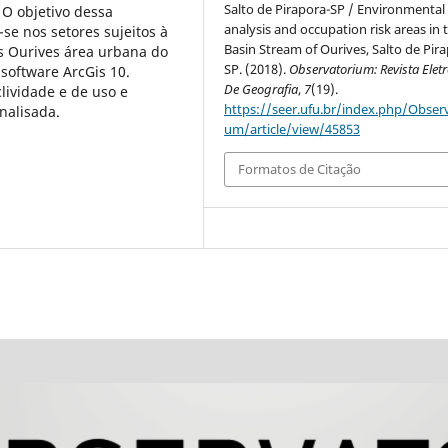
Salto de Pirapora-SP / Environmental
 O objetivo dessa
analysis and occupation risk areas in 
-se nos setores sujeitos à
Basin Stream of Ourives, Salto de Pir
s Ourives área urbana do
SP. (2018).
Observatorium: Revista Elet
 software ArcGis 10.
De Geografia
,
7
(19).
lividade e de uso e
https://seer.ufu.br/index.php/Observ
nalisada.
um/article/view/45853
Formatos de Citação