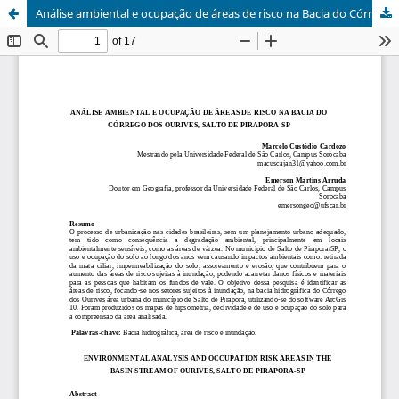
Análise ambiental e ocupação de áreas de risco na Bacia do Córrego dos Ourives, Salto de Pirapora-SP / Environmental analysis and occupation risk areas in the Basin Stream of Ourives, Salto de Pirapora-SP