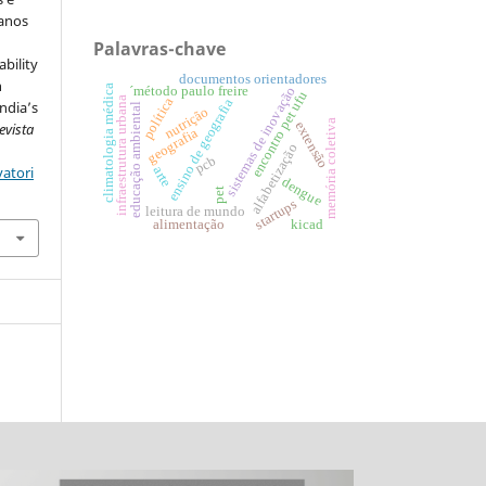
 anos
Palavras-chave
bility
documentos orientadores
n
climatologia médica
´método paulo freire
sistemas de inovação
encontro pet ufu
infraestrutura urbana
política
ensino de geografia
ndia’s
educação ambiental
nutrição
memória coletiva
extensão
evista
geografia
alfabetização
pcb
atori
arte
dengue
pet
startups
leitura de mundo
alimentação
kicad