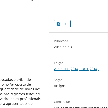
PDF
Publicado
2018-11-13
Edição
v. 6 n. 17 (2014): OUT(2014)
rovoadas e exibir de
Seção
eno no Aeroporto de
Artigos
 quantidade de horas nos
s nos registros feitos em
vados pelos profissionais
Como Citar
Será apresentado, de
Análise da variabilidade das trovoada