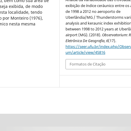
no, bem como sua área de
exibição de índice ceráunico entre os
 seja exibida, de modo
de 1998 a 2012 no aeroporto de
esta localidade, tendo
Uberlândia/MG / Thunderstorms varia
o por Monteiro (1976),
analysis and keraunic index exhibitio
unico nesta mesma
between 1998 to 2012 years at Uberlâ
airport (MG). (2018).
Observatorium: R
Eletrônica De Geografia
,
6
(17).
https://seer.ufu.br/index.php/Observ
um/article/view/45816
Formatos de Citação