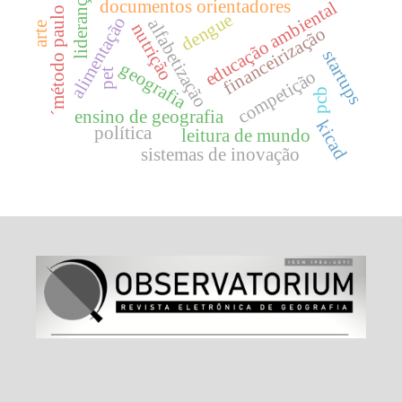
´método paulo freire
liderança
documentos orientadores
educação ambiental
dengue
alimentação
alfabetização
nutrição
arte
financeirização
startups
geografia
pet
competição
pcb
ensino de geografia
kicad
política
leitura de mundo
sistemas de inovação