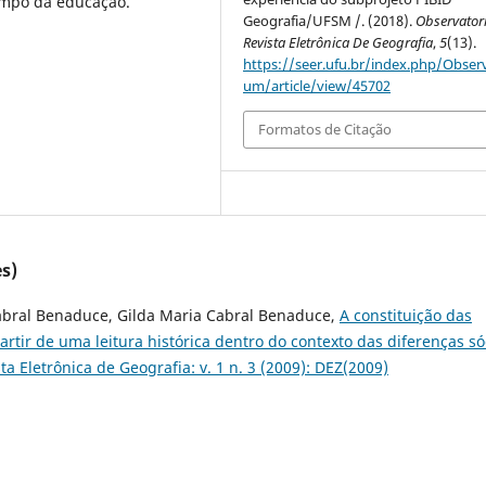
ampo da educação.
Geografia/UFSM /. (2018).
Observator
Revista Eletrônica De Geografia
,
5
(13).
https://seer.ufu.br/index.php/Observ
um/article/view/45702
Formatos de Citação
s)
Cabral Benaduce, Gilda Maria Cabral Benaduce,
A constituição das
rtir de uma leitura histórica dentro do contexto das diferenças só
a Eletrônica de Geografia: v. 1 n. 3 (2009): DEZ(2009)