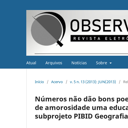
Atual
Arquivos
Notícias
Sobre
Início
/
Acervo
/
v. 5 n. 13 (2013): JUN(2013)
/
Re
Números não dão bons poe
de amorosidade uma educaçã
subprojeto PIBID Geografi