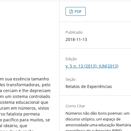
PDF
Publicado
2018-11-13
Edição
v. 5 n. 13 (2013): JUN(2013)
 em sua essência tamanho
Seção
des transformadoras, pelo
Relatos de Experiências
 a cercam e lhe depreciam
 em um sistema controlado
sistema educacional que
Como Citar
iguram em números, vistos
Números não dão bons poemas: um
so fatalista permeia
discurso utópico, um espaço de
o pacífico para muitos, se
amorosidade uma educação libertária 
l ideário, que
experiência do subprojeto PIBID