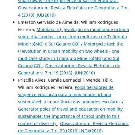
small towns - the experience of Sacramento/ MG
,
Observatorium: Revista Eletrônica de Geografia: v. 2 n.
4 (2010): JUL(2010)
Emerson Gervásio de Almeida, William Rodrigues
Ferreira,
Mototáxi: a (r)evolução na mobilidade urbana
sobre duas rodas - um estudo multicaso no Triângulo
Mineiro(MG) e Sul Goiano(GO) / Motorcycle taxi: the
(r)evolution in urban mobility on two wheels - one
multicase study in Triângulo Mineiro(MG) and Sul
Goiano(GO)
,
Observatorium: Revista Eletrônica de
Geografia: v. 7 n. 19 (2016): JUN(2016)
Priscilla Alves, Camila Bernadelli, Wendel Félix,
William Rodrigues Ferreira,
Polos geradores de
viagem e educação para a mobilidade urbana
sustentável: a importância das unidades escolares /
Generator poles of travel and education on mobility
sustainable: the importance of school units in this
context of diversity
,
Observatorium: Revista Eletrônica
de Geografia: v. 7 n. 20 (2016): NOV(2016)