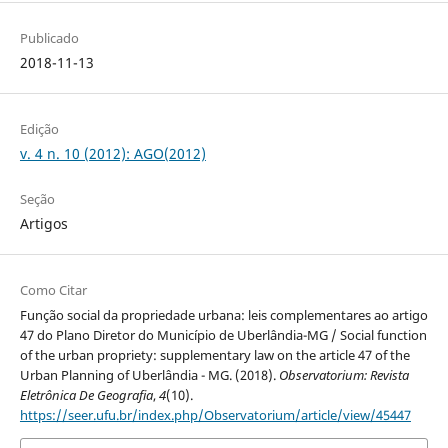
Publicado
2018-11-13
Edição
v. 4 n. 10 (2012): AGO(2012)
Seção
Artigos
Como Citar
Função social da propriedade urbana: leis complementares ao artigo
47 do Plano Diretor do Município de Uberlândia-MG / Social function
of the urban propriety: supplementary law on the article 47 of the
Urban Planning of Uberlândia - MG. (2018).
Observatorium: Revista
Eletrônica De Geografia
,
4
(10).
https://seer.ufu.br/index.php/Observatorium/article/view/45447