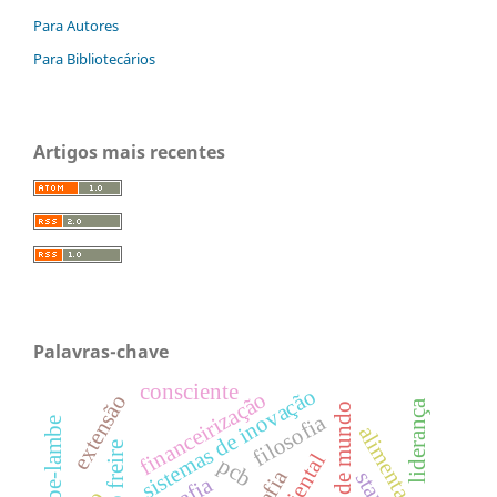
Para Autores
Para Bibliotecários
Artigos mais recentes
Palavras-chave
consciente
sistemas de inovação
financeirização
extensão
liderança
leitura de mundo
filosofia
lambe-lambe
alimentação
pcb