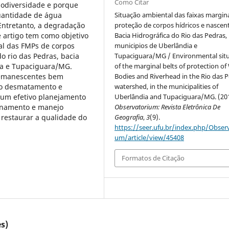
Como Citar
iodiversidade e porque
uantidade de água
Situação ambiental das faixas margin
Entretanto, a degradação
proteção de corpos hídricos e nascen
e artigo tem como objetivo
Bacia Hidrográfica do Rio das Pedras,
al das FMPs de corpos
municipios de Uberlândia e
o rio das Pedras, bacia
Tupaciguara/MG / Environmental sit
ia e Tupaciguara/MG.
of the marginal belts of protection of
 remanescentes bem
Bodies and Riverhead in the Rio das 
lo desmatamento e
watershed, in the municipalities of
 um efetivo planejamento
Uberlândia and Tupaciguara/MG. (201
denamento e manejo
Observatorium: Revista Eletrônica De
 restaurar a qualidade do
Geografia
,
3
(9).
https://seer.ufu.br/index.php/Observ
um/article/view/45408
Formatos de Citação
s)