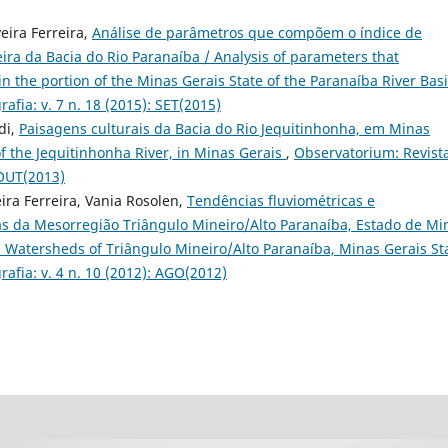
eira Ferreira,
Análise de parâmetros que compõem o índice de
ra da Bacia do Rio Paranaíba / Analysis of parameters that
n the portion of the Minas Gerais State of the Paranaíba River Bas
afia: v. 7 n. 18 (2015): SET(2015)
di,
Paisagens culturais da Bacia do Rio Jequitinhonha, em Minas
of the Jequitinhonha River, in Minas Gerais
,
Observatorium: Revist
 OUT(2013)
eira Ferreira, Vania Rosolen,
Tendências fluviométricas e
as da Mesorregião Triângulo Mineiro/Alto Paranaíba, Estado de Mi
in Watersheds of Triângulo Mineiro/Alto Paranaíba, Minas Gerais S
afia: v. 4 n. 10 (2012): AGO(2012)