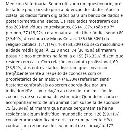
Medicina Veterinária. Sendo utilizado um questionário, pré-
testado e padronizado para a obtenção dos dados. Após a
coleta, os dados foram digitados para um banco de dados e
posteriormente analisados. Os resultados mostraram que
dos 203 indivíduos entrevistados, 85 (41.87%) são do 7º
período, 37 (18,22%) eram naturais de Uberlândia, sendo 80
(39,40%) do estado de Minas Gerais, 135 (66.50%) da
religião católica, (51,11%), 108 (53,20%) do sexo masculino e
a idade média igual Ã 22,8 anos. 74 (36,45%) afirmaram
possuir cinco membros na família e 155 (76,35%) dizem que
residem em casa. Com relação ao contato profissional, 69
(33,99%) dos entrevistados disseram que conversam
freqÃ¼entemente a respeito de zoonoses com os
proprietários de animais; 94 (46,30%) referiram sentir
bastante confortáveis ao serem aborda-dos por um
indivíduo HIV+ com relação ao risco de transmissão de
zoonoses de seu animal de estimação. Quando iniciado o
acompanhamento de um animal com suspeita de zoonose
75 (36,94%) afirmaram que nunca perguntam se há na
residência algum indivíduo imunodeficiente. 120 (59,11%)
consideraram significante o risco de um paciente HIV+
contrair uma zoonose de seu animal de estimação. 177