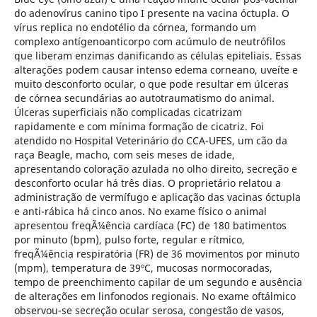
do adenovírus canino tipo I presente na vacina óctupla. O
vírus replica no endotélio da córnea, formando um
complexo antígenoanticorpo com acúmulo de neutrófilos
que liberam enzimas danificando as células epiteliais. Essas
alterações podem causar intenso edema corneano, uveíte e
muito desconforto ocular, o que pode resultar em úlceras
de córnea secundárias ao autotraumatismo do animal.
Úlceras superficiais não complicadas cicatrizam
rapidamente e com mínima formação de cicatriz. Foi
atendido no Hospital Veterinário do CCA-UFES, um cão da
raça Beagle, macho, com seis meses de idade,
apresentando coloração azulada no olho direito, secreção e
desconforto ocular há três dias. O proprietário relatou a
administração de vermífugo e aplicação das vacinas óctupla
e anti-rábica há cinco anos. No exame físico o animal
apresentou freqÃ¼ência cardíaca (FC) de 180 batimentos
por minuto (bpm), pulso forte, regular e rítmico,
freqÃ¼ência respiratória (FR) de 36 movimentos por minuto
(mpm), temperatura de 39ºC, mucosas normocoradas,
tempo de preenchimento capilar de um segundo e ausência
de alterações em linfonodos regionais. No exame oftálmico
observou-se secreção ocular serosa, congestão de vasos,