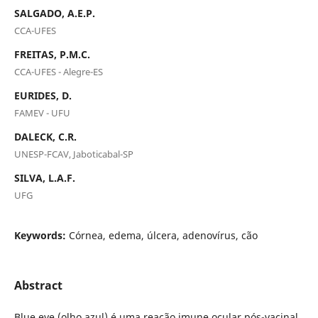
SALGADO, A.E.P.
CCA-UFES
FREITAS, P.M.C.
CCA-UFES - Alegre-ES
EURIDES, D.
FAMEV - UFU
DALECK, C.R.
UNESP-FCAV, Jaboticabal-SP
SILVA, L.A.F.
UFG
Keywords:
Córnea, edema, úlcera, adenovírus, cão
Abstract
Blue eye (olho azul) é uma reação imune ocular pós-vacinal