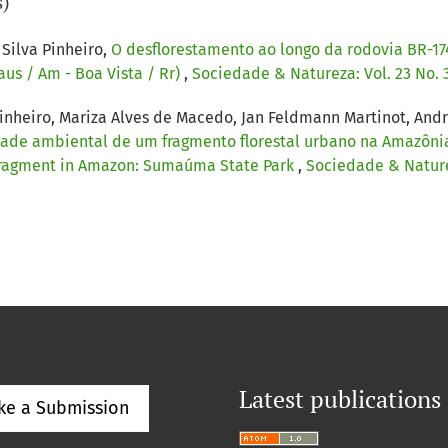
s)
Silva Pinheiro,
O desflorestamento ao longo da rodovia BR-17
us / Am - Boa Vista / Rr)
,
Sociedade & Natureza: Vol. 23 No. 3
Pinheiro, Mariza Alves de Macedo, Jan Feldmann Martinot, And
idade ambiental de um fragmento florestal urbano na Amazôn
t fragment in Amazon: Sumaúma State Park
,
Sociedade & Naturez
Latest publications
ke a Submission