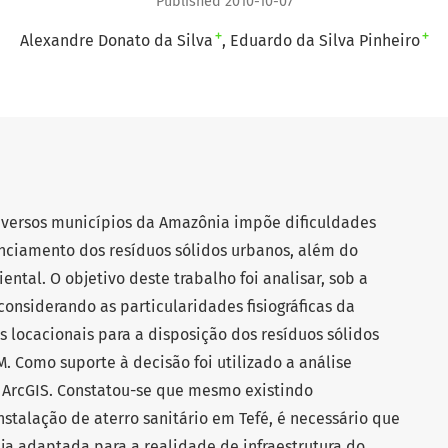
Published 2010-10-07
+
+
Alexandre Donato da Silva
Eduardo da Silva Pinheiro
diversos municípios da Amazônia impõe dificuldades
renciamento dos resíduos sólidos urbanos, além do
tal. O objetivo deste trabalho foi analisar, sob a
considerando as particularidades fisiográficas da
s locacionais para a disposição dos resíduos sólidos
. Como suporte à decisão foi utilizado a análise
- ArcGIS. Constatou-se que mesmo existindo
instalação de aterro sanitário em Tefé, é necessário que
a adaptada para a realidade de infraestrutura do