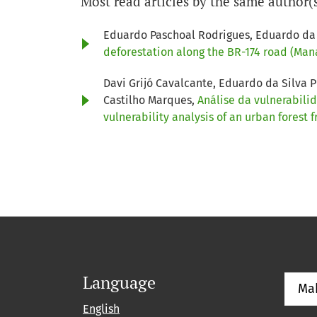
Most read articles by the same author(
Eduardo Paschoal Rodrigues, Eduardo da 
deforestation along the BR-174 road (Mana
Davi Grijó Cavalcante, Eduardo da Silva 
Castilho Marques,
Análise da vulnerabil
vulnerability analysis of an urban fores
Language
Ma
English