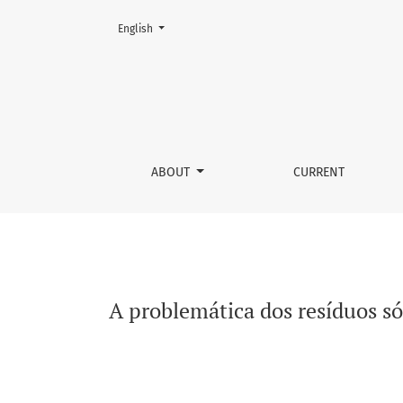
Change the language. The current language is:
English
A problemática dos resíduos sólidos urbanos 
ABOUT
CURRENT
A problemática dos resíduos só