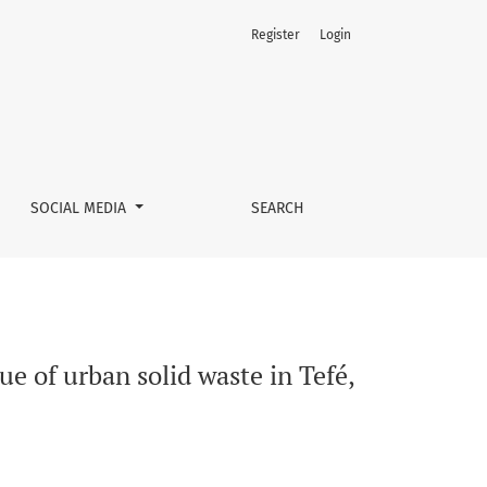
Register
Login
mazonas State, Brazil
SOCIAL MEDIA
SEARCH
e of urban solid waste in Tefé,