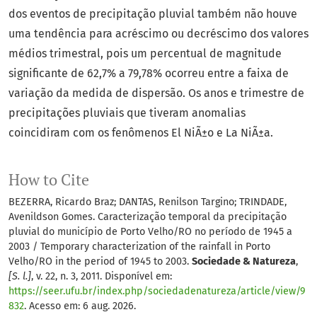
dos eventos de precipitação pluvial também não houve
uma tendência para acréscimo ou decréscimo dos valores
médios trimestral, pois um percentual de magnitude
significante de 62,7% a 79,78% ocorreu entre a faixa de
variação da medida de dispersão. Os anos e trimestre de
precipitações pluviais que tiveram anomalias
coincidiram com os fenômenos El NiÃ±o e La NiÃ±a.
How to Cite
BEZERRA, Ricardo Braz; DANTAS, Renilson Targino; TRINDADE,
Avenildson Gomes. Caracterização temporal da precipitação
pluvial do município de Porto Velho/RO no período de 1945 a
2003 / Temporary characterization of the rainfall in Porto
Velho/RO in the period of 1945 to 2003.
Sociedade & Natureza
,
[S. l.]
, v. 22, n. 3, 2011. Disponível em:
https://seer.ufu.br/index.php/sociedadenatureza/article/view/9
832
. Acesso em: 6 aug. 2026.