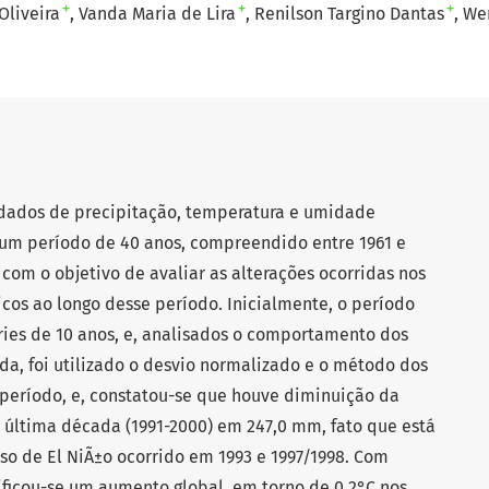
+
+
+
Oliveira
Vanda Maria de Lira
Renilson Targino Dantas
Wer
 dados de precipitação, temperatura e umidade
 um período de 40 anos, compreendido entre 1961 e
com o objetivo de avaliar as alterações ocorridas nos
cos ao longo desse período. Inicialmente, o período
éries de 10 anos, e, analisados o comportamento dos
da, foi utilizado o desvio normalizado e o método dos
período, e, constatou-se que houve diminuição da
 última década (1991-2000) em 247,0 mm, fato que está
so de El NiÃ±o ocorrido em 1993 e 1997/1998. Com
rificou-se um aumento global, em torno de 0,2°C nos