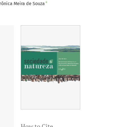
+
ônica Meira de Souza
How to Cite