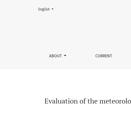
Change the language. The current language is:
English
Evaluation of the meteorological elements var
ABOUT
CURRENT
Evaluation of the meteorolo