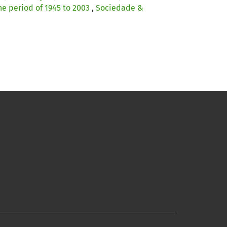
he period of 1945 to 2003
,
Sociedade &