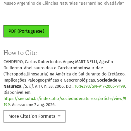
Museo Argentino de Ciências Naturales "Bernardino Rivadávia"
PDF (Portuguese)
How to Cite
CANDEIRO, Carlos Roberto dos Anjos; MARTINELLI, Agustín
Guillermo. Abelisauroidea e Carcharodontosauridae
(Theropoda,Dinosauria) na América do Sul durante do Cretáceo.
Implicações Paleogeográficas e Geocronológicas.
Sociedade &
Natureza
,
[S. l.]
, v. 17, n. 33, 2006. DOI:
10.14393/SN-v17-2005-9199
.
Disponível em:
https://seer.ufu.br/index.php/sociedadenatureza/article/view/9
199
. Acesso em: 7 aug. 2026.
More Citation Formats