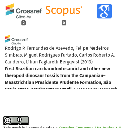
2
0
Rodrigo P. Fernandes de Azevedo, Felipe Medeiros
Simbras, Miguel Rodrigues Furtado, Carlos Roberto A.
Candeiro, Lílian Paglarelli Bergqvist
(2013)
First Brazilian carcharodontosaurid and other new
theropod dinosaur fossils from the Campanian–
Maastrichtian Presidente Prudente Formation, São
Paulo State, southeastern Brazil.
Cretaceous Research,
40, 131.
10.1016/j.cretres.2012.06.004
Erik Isasmendi, Elisabete Malafaia
(2025)