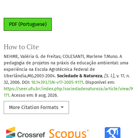
PDF (Portuguese)
How to Cite
NEHME, Valéria G. de Freitas; COLESANTI, Marlene T.Muno. A
pedagogia de projetos na práxis da educação ambiental: uma
experiência na Escola Agrotécnica Federal de
Uberlândia,MG,2003-2004.
Sociedade & Natureza
,
[S. l.]
, v. 17, n.
32, 2006. DOI:
10.14393/SN-v17-2005-9171
. Disponível em:
https://seer.ufu.br/index.php/sociedadenatureza/article/view/9
171
. Acesso em: 8 aug. 2026.
More Citation Formats