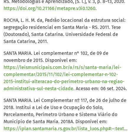
RS. Metodologias e Aprendizado, [S. l.], v. 3, p. 8–13, 2020.
https://doi.org/10.21166/metapre.v3i0.1260
.
ROCHA, L. H. M. da, Padrão locacional da estrutura social:
segregação residencial em Santa Maria - RS. 2011. Tese
(Doutorado), Santa Catarina. Universidade Federal de
Santa Catarina, 2011.
SANTA MARIA. Lei complementar n° 102, de 09 de
novembro de 2015. Disponível em:
https://leismunicipais.com.br/a/rs/s/santa-maria/lei-
complementar/2015/11/102/lei-complementar-n-102-
2015-institui-alteracao-do-perimetro-urbano-na-regiao-
administrativa-sul-nesta-cidade
. Acesso em: 06 set. 2024.
SANTA MARIA. Lei Complementar nº 117, de 26 de julho de
2018. Institui a Lei de Uso e Ocupação do Solo,
Parcelamento, Perímetro Urbano e Sistema Viário do
Município de Santa Maria. 2018A. Disponível em:
https://iplan.santamaria.rs.gov.br/lista_luos.php#:~:text=LE%20I%20COMPLEMENTAR%20No%20117,do%20Munic%C3%ADpio%20de%20Santa%20Maria