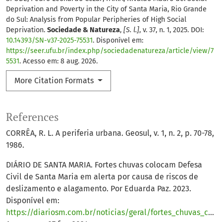
Deprivation and Poverty in the City of Santa Maria, Rio Grande
do Sul: Analysis from Popular Peripheries of High Social
Deprivation.
Sociedade & Natureza
,
[S. l.]
, v. 37, n. 1, 2025. DOI:
10.14393/SN-v37-2025-75531
. Disponível em:
https://seer.ufu.br/index.php/sociedadenatureza/article/view/7
5531
. Acesso em: 8 aug. 2026.
More Citation Formats
References
CORRÊA, R. L. A periferia urbana. Geosul, v. 1, n. 2, p. 70-78,
1986.
DIÁRIO DE SANTA MARIA. Fortes chuvas colocam Defesa
Civil de Santa Maria em alerta por causa de riscos de
deslizamento e alagamento. Por Eduarda Paz. 2023.
Disponível em:
https://diariosm.com.br/noticias/geral/fortes_chuvas_colocam_defesa_civil_de_santa_maria_em_alerta_por_causa_de_riscos_de_deslizamento_e_alagamento__.523316