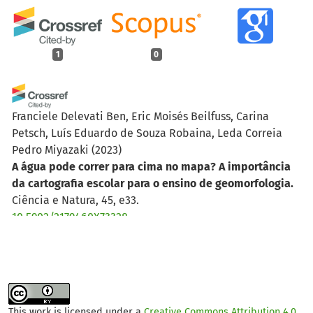
1
0
Franciele Delevati Ben, Eric Moisés Beilfuss, Carina
Petsch, Luís Eduardo de Souza Robaina, Leda Correia
Pedro Miyazaki
(2023)
A água pode correr para cima no mapa? A importância
da cartografia escolar para o ensino de geomorfologia.
Ciência e Natura, 45, e33.
10.5902/2179460X73328
This work is licensed under a
Creative Commons Attribution 4.0