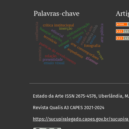
Palavras-chave
Arti
sublimalienação
confluencia
crítica institucional
arte pública
vitória cribb
estado da arte
batuque gaúcho
inserção
editorial
volume 7 número 1
escuta
território
linha
poéticas do envolvimento
arte contemporânea
arte
fotografia
memória
expediente
árvore
relação
glamour
presentidade
ensaio visual
Estado da Arte ISSN 2675-4576, Uberlândia, M.G
Revista Qualis A3 CAPES 2021-2024
https://sucupiralegado.capes.gov.br/sucupira