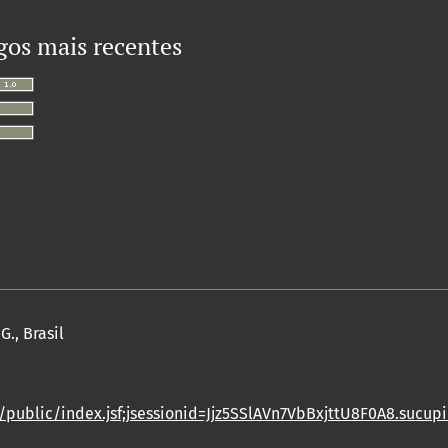
gos mais recentes
., Brasil
/public/index.jsf;jsessionid=Jjz5SSlAVn7VbBxjttU8F0A8.sucup