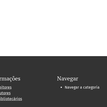
ormações
Navegar
eitores
Navegar a categoria
utores
ibliotecários