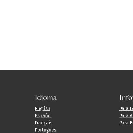
Idioma
Inf
English
Para L
Español
Para A
Français
Para B
Português