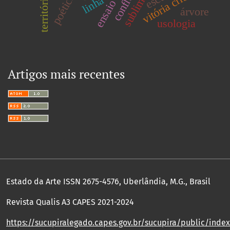
ensaio visual
vitória cribb
território
linha
árvore
usologia
Artigos mais recentes
Estado da Arte ISSN 2675-4576, Uberlândia, M.G., Brasil
Revista Qualis A3 CAPES 2021-2024
https://sucupiralegado.capes.gov.br/sucupira/public/index.