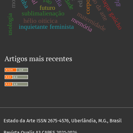
estado da arte
batuque gaúcho
linha
corpo
futuro
sublimalienação
maternidade
usologia
memória
hélio oiticica
inquietante feminista
Artigos mais recentes
Estado da Arte ISSN 2675-4576, Uberlândia, M.G., Brasil
Revista Qualis A3 CAPES 2021-2024