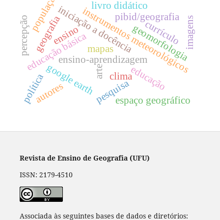
população
livro didático
iniciação a docência
instrumentos meteorológicos
pibid/geografia
geografia
percepção
imagens
currículo
geomorfologia
ensino
educação básica
mapas
ensino-aprendizagem
google earth
educação
arte
clima
política
pesquisa
autores
espaço geográfico
Revista de Ensino de Geografia (UFU)
ISSN: 2179-4510
Associada às seguintes bases de dados e diretórios: